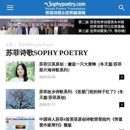
主页
苏菲诗歌Sophy Poetry
苏菲诗歌SOPHY POETRY
苏菲汉英原创：邂逅一只大黄蜂（冬天篇/苏菲
那片海诗歌系列）
2026-02-02
0
苏菲故乡诗歌系列:《老屋门前的柿子红了》(冬
天篇/苏菲原创)
2026-01-11
0
中国诗人苏菲4首英语原创诗歌荣登纽约《旁遮
普作家周刊》整版