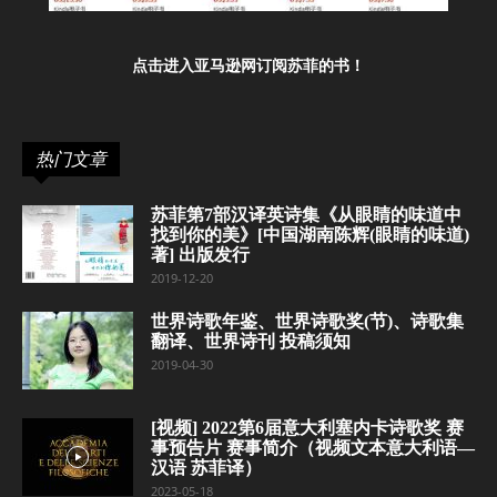
点击进入亚马逊网订阅苏菲的书！
热门文章
苏菲第7部汉译英诗集《从眼睛的味道中
找到你的美》[中国湖南陈辉(眼睛的味道)
著] 出版发行
2019-12-20
世界诗歌年鉴、世界诗歌奖(节)、诗歌集
翻译、世界诗刊 投稿须知
2019-04-30
[视频] 2022第6届意大利塞内卡诗歌奖 赛
事预告片 赛事简介（视频文本意大利语—
汉语 苏菲译）
2023-05-18