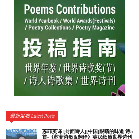
最新发布 Latest Posts
苏菲英译 [封面诗人][中国]眼睛的味道 诗5
首-《苏菲诗歌&翻译》英汉纸质世界诗刊