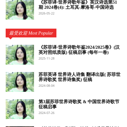
《苏菲译·世界诗歌年鉴》英汉诗选第51
期 2024卷(4): 土耳其-摩洛哥-中国诗选
2026-05-22
最受欢迎 Most Popular
《苏菲译·世界诗歌年鉴2024/2025卷》(汉
英对照纸质版) 征稿启事 (每年一卷)
2025-11-28
苏菲英译 世界诗人诗集 翻译出版( 苏菲世
界诗歌奖 世界诗集奖) 征稿
2024-08-04
第3届苏菲世界诗歌奖 & 中国世界诗歌节
征稿启事
2024-07-26