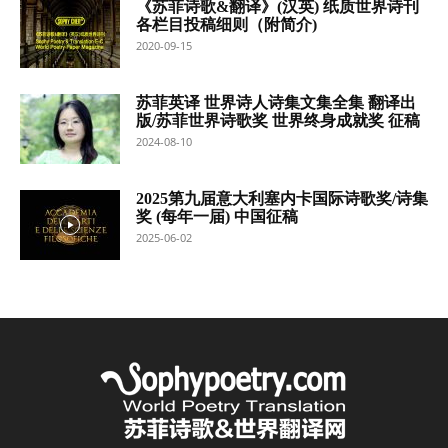
《苏菲诗歌&翻译》(汉英) 纸质世界诗刊
各栏目投稿细则（附简介)
2020-09-15
苏菲英译 世界诗人诗集文集全集 翻译出
版/苏菲世界诗歌奖 世界终身成就奖 征稿
2024-08-10
2025第九届意大利塞内卡国际诗歌奖/诗集
奖 (每年一届) 中国征稿
2025-06-02