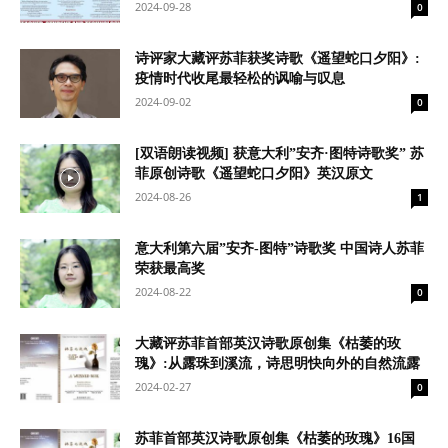
2024-09-28
0
诗评家大藏评苏菲获奖诗歌《遥望蛇口夕阳》:
疫情时代收尾最轻松的讽喻与叹息
2024-09-02
0
[双语朗读视频] 获意大利”安齐·图特诗歌奖” 苏
菲原创诗歌《遥望蛇口夕阳》英汉原文
2024-08-26
1
意大利第六届”安齐-图特”诗歌奖 中国诗人苏菲
荣获最高奖
2024-08-22
0
大藏评苏菲首部英汉诗歌原创集《枯萎的玫
瑰》:从露珠到溪流，诗思明快向外的自然流露
2024-02-27
0
苏菲首部英汉诗歌原创集《枯萎的玫瑰》16国