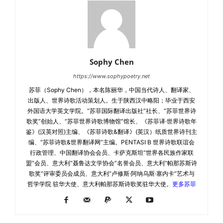
Sophy Chen
https://www.sophypoetry.net
苏菲（Sophy Chen），本名陈丽华，中国当代诗人、翻译家、
出版人、世界诗歌活动策划人。生于陕西汉中略阳；毕业于西安
外国语大学英文学院。“苏菲国际翻译出版社”社长、“苏菲世界诗
歌奖”创始人、“苏菲世界诗歌博物馆”馆长、《苏菲译·世界诗歌年
鉴》(汉英对照)主编、《苏菲诗歌&翻译》(英汉）纸质世界诗刊主
编、“苏菲诗歌&世界翻译网”主编。PENTASI B 世界诗歌联谊会
行政管理、中国翻译协会会员、卡萨克斯坦“世界各民族作家联
盟”会员、意大利“聂鲁达文学协会”名誉会员、意大利“帕那苏斯诗
歌奖”评审委员会成员、意大利“卢修斯·阿纳乌斯·塞内卡”艺术与
哲学学院 驻华大使、意大利帕那苏斯诗歌奖驻华大使。
更多苏菲