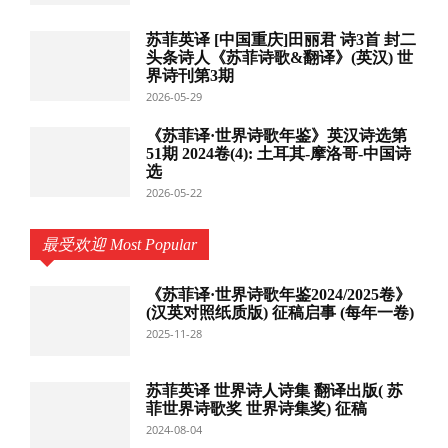
苏菲英译 [中国重庆]田丽君 诗3首 封二
头条诗人《苏菲诗歌&翻译》(英汉) 世
界诗刊第3期
2026-05-29
《苏菲译·世界诗歌年鉴》英汉诗选第
51期 2024卷(4): 土耳其-摩洛哥-中国诗
选
2026-05-22
最受欢迎 Most Popular
《苏菲译·世界诗歌年鉴2024/2025卷》
(汉英对照纸质版) 征稿启事 (每年一卷)
2025-11-28
苏菲英译 世界诗人诗集 翻译出版( 苏
菲世界诗歌奖 世界诗集奖) 征稿
2024-08-04