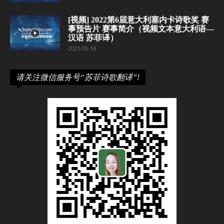
[视频] 2022第6届意大利塞内卡诗歌奖 赛
事预告片 赛事简介（视频文本意大利语—
汉语 苏菲译）
2023-05-18
请关注微信服务号“苏菲诗歌翻译”!