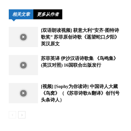
相关文章
更多从作者
[双语朗读视频] 获意大利”安齐·图特诗
歌奖” 苏菲原创诗歌《遥望蛇口夕阳》
英汉原文
苏菲英译 伊沙汉语诗歌集 《鸟鸣集》
(英汉对照) 16国联合出版发行
[视频] [Sophy为你读诗] 中国诗人大藏
《鸟窝》（《苏菲诗歌&翻译》创刊号
头条诗人）