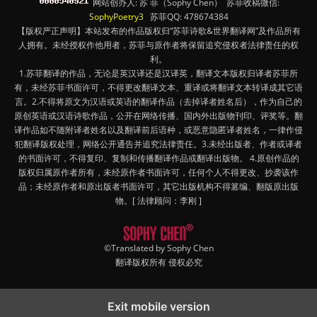
网站创办人: 苏 菲（Sophy Chen） 苏菲收稿微信:
SophyPoetry3
苏菲QQ: 478674384
【版权严正声明】本站发布的作品版权归“苏菲诗歌&世界翻译网”及作品所有
人拥有。未经授权作他用者，苏菲与原作者将保留追究侵权者法律责任的权
利。
1.苏菲翻译的作品，无论是英汉译还是汉译英，翻译文本版权归译者苏菲所
有，未经苏菲书面许可，不得更改翻译文本、重译或将翻译文本转译成其它语
言。2.不得将原文为汉语或英语的翻译作品（去掉译者姓名后），作为自己的
原创英语或汉语诗歌作品，公开在网络传播、国内外出版物刊印、评奖等。翻
译作品如不随附译者姓名以及翻译前后语种，或恶意隐匿译者姓名，一律作侵
犯翻译版权处理，网络公开通告并追究法律责任。3.未经出版者、作者或译者
的书面许可，不得复印、复制和传播翻译作品或翻译出版物。 4.原创作品的
版权归属原作者所有，未经原作者书面许可，任何个人不得更改、抄袭该作
品；未经原作者和原出版者书面许可，其它出版机构不得篡编、翻版原出版
物。[ 法律顾问：李刚 ]
©Translated by Sophy Chen
翻译版权所有 侵权必究
Exit mobile version