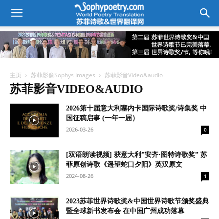
主页
苏菲影像Sophys Images
苏菲影音Video&audio
苏菲影音VIDEO&AUDIO
2026第十届意大利塞内卡国际诗歌奖/诗集奖 中
国征稿启事 (一年一届）
2026-03-26
0
[双语朗读视频] 获意大利”安齐·图特诗歌奖” 苏
菲原创诗歌《遥望蛇口夕阳》英汉原文
2024-08-26
1
2023苏菲世界诗歌奖&中国世界诗歌节颁奖盛典
暨全球新书发布会 在中国广州成功落幕