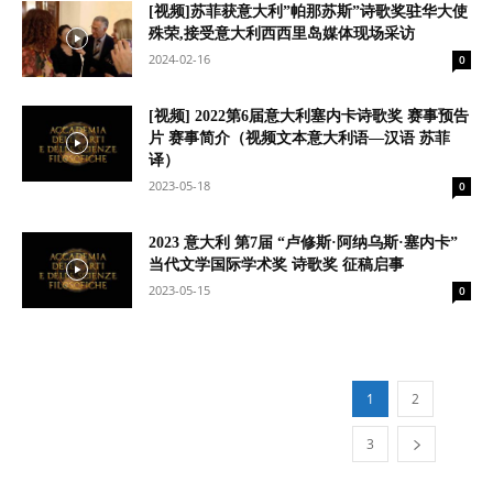
[视频]苏菲获意大利”帕那苏斯”诗歌奖驻华大使
殊荣,接受意大利西西里岛媒体现场采访
2024-02-16
0
[视频] 2022第6届意大利塞内卡诗歌奖 赛事预告
片 赛事简介（视频文本意大利语—汉语 苏菲
译）
2023-05-18
0
2023 意大利 第7届 “卢修斯·阿纳乌斯·塞内卡”
当代文学国际学术奖 诗歌奖 征稿启事
2023-05-15
0
1
2
3