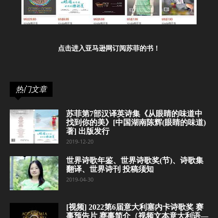
点击进入亚马逊网订阅苏菲的书！
热门文章
苏菲第7部汉译英诗集《从眼睛的味道中
找到你的美》[中国湖南陈辉(眼睛的味道)
著] 出版发行
2019-12-20
世界诗歌年鉴、世界诗歌奖(节)、诗歌集
翻译、世界诗刊 投稿须知
2019-04-30
[视频] 2022第6届意大利塞内卡诗歌奖 赛
事预告片 赛事简介（视频文本意大利语—