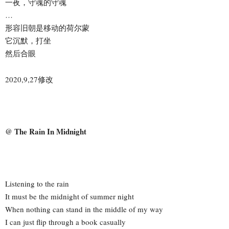
一夜，守魂的守魂
…
形容旧朝是移动的荷尔蒙
它沉默，打坐
然后合眼
2020,9,27修改
@ The Rain In Midnight
Listening to the rain
It must be the midnight of summer night
When nothing can stand in the middle of my way
I can just flip through a book casually