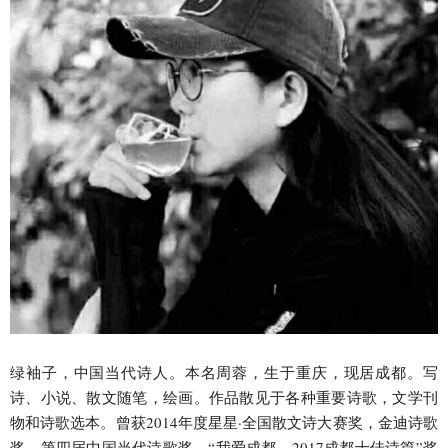
绿袖子，中国当代诗人。本名周蓉，生于重庆，现居成都。写
诗、小说、散文随笔，绘画。作品散见于各种重要诗歌，文学刊
物和诗歌选本。曾获2014年度星星·全国散文诗大赛奖，金迪诗歌
奖，第四届中国当代诗歌奖，“我爱成都，2017成都十佳诗篇”奖