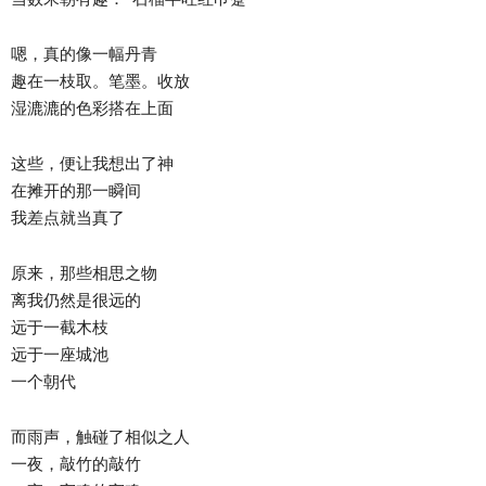
嗯，真的像一幅丹青
趣在一枝取。笔墨。收放
湿漉漉的色彩搭在上面
这些，便让我想出了神
在摊开的那一瞬间
我差点就当真了
原来，那些相思之物
离我仍然是很远的
远于一截木枝
远于一座城池
一个朝代
而雨声，触碰了相似之人
一夜，敲竹的敲竹