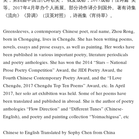
等。2017年4月举办个人画展。部分诗作译介到国外。著有诗集
《流向》《异调》（汉英对照），诗画集《宵待草》。
Greensleeves, a contemporary Chinese poet, real name, Zhou Rong,
born in Chongqing, lives in Chengdu. She has been writing poems,
novels, essays and prose essays, as well as painting. Her works have
been published in various important poetry, literature periodicals
and poetry anthologies. She has won the 2014 “Stars – National
Prose Poetry Competition” Award, the JIDI Poetry Award, the
Fourth Chinese Contemporary Poetry Award, and the “I Love
Chengdu, 2017 Chengdu Top Ten Poems” Award, etc. In April
2017, her solo art exhibition was held. Some of her poems have
been translated and published in abroad. She is the author of poetry
anthologies “Flow Direction” and “Different Tunes” (Chinese-
English), and poetry and painting collection “Yoimachigusa”, etc
Chinese to English Translated by Sophy Chen from China