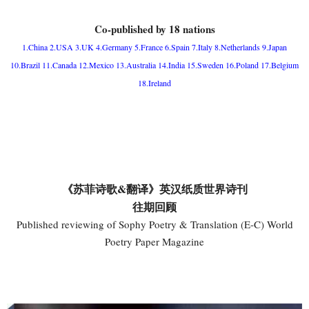
Co-published by 18 nations
1.China 2.USA 3.UK 4.Germany 5.France 6.Spain 7.Italy 8.Netherlands 9.Japan
10.Brazil 11.Canada 12.Mexico 13.Australia 14.India 15.Sweden 16.Poland 17.Belgium
18.Ireland
《苏菲诗歌&翻译》英汉纸质世界诗刊
往期回顾
Published reviewing of Sophy Poetry & Translation (E-C) World
Poetry Paper Magazine