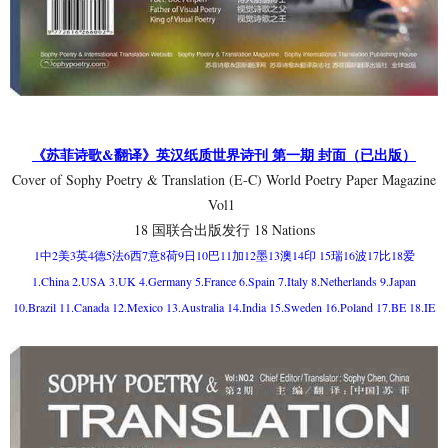
《苏菲诗歌&翻译》英汉纸质世界诗刊 第一期 封面（已出版）
Cover of Sophy Poetry & Translation (E-C) World Poetry Paper Magazine
Vol1
18 国联合出版发行 18 Nations
1中2美3英4德5法6西7意8荷9日10巴11加12墨13澳14印 15瑞16波17比18爱
1.China 2.USA 3.UK 4.Germany 5.France 6.Spain 7.Italy 8.Netherlands 9.Japan
10.Brazil 11.Canada 12.Mexico 13.Australia 14.India 15.Sweden 16.Poland 17.BE 18.IE