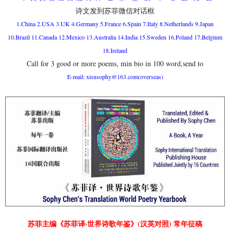
诗文发到苏菲微信对话框
1.China 2.USA 3.UK 4.Germany 5.France 6.Spain 7.Italy 8.Netherlands 9.Japan
10.Brazil 11.Canada 12.Mexico 13.Australia 14.India 15.Sweden 16.Poland 17.Belgium
18.Ireland
Call for 3 good or more poems, min bio in 100 word,send to
E-mail: xisusophy@163.com(overseas)
苏菲主编《苏菲译·世界诗歌年鉴》(汉英对照) 常年征稿