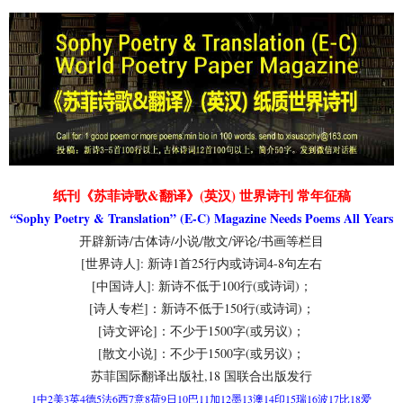
纸刊《苏菲诗歌&翻译》(英汉) 世界诗刊 常年征稿
“Sophy Poetry & Translation” (E-C) Magazine Needs Poems All Years
开辟新诗/古体诗/小说/散文/评论/书画等栏目
[世界诗人]: 新诗1首25行内或诗词4-8句左右
[中国诗人]: 新诗不低于100行(或诗词)；
[诗人专栏]：新诗不低于150行(或诗词)；
[诗文评论]：不少于1500字(或另议)；
[散文小说]：不少于1500字(或另议)；
苏菲国际翻译出版社,18 国联合出版发行
1中2美3英4德5法6西7意8荷9日10巴11加12墨13澳14印15瑞16波17比18爱