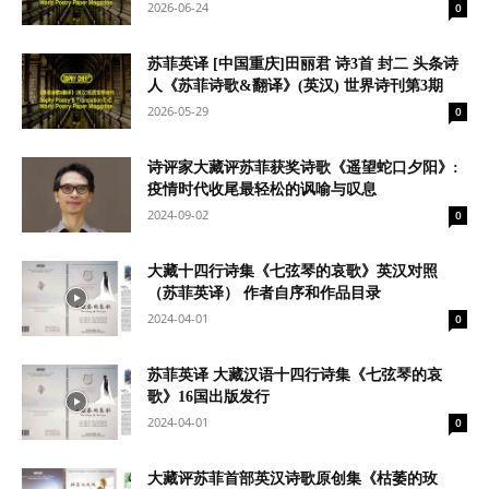
2026-06-24
0
苏菲英译 [中国重庆]田丽君 诗3首 封二 头条诗
人《苏菲诗歌&翻译》(英汉) 世界诗刊第3期
2026-05-29
0
诗评家大藏评苏菲获奖诗歌《遥望蛇口夕阳》:
疫情时代收尾最轻松的讽喻与叹息
2024-09-02
0
大藏十四行诗集《七弦琴的哀歌》英汉对照
（苏菲英译） 作者自序和作品目录
2024-04-01
0
苏菲英译 大藏汉语十四行诗集《七弦琴的哀
歌》16国出版发行
2024-04-01
0
大藏评苏菲首部英汉诗歌原创集《枯萎的玫