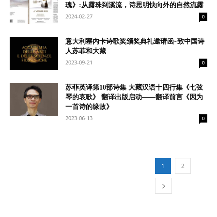
瑰》:从露珠到溪流，诗思明快向外的自然流露
2024-02-27
0
意大利塞内卡诗歌奖颁奖典礼邀请函~致中国诗
人苏菲和大藏
2023-09-21
0
苏菲英译第10部诗集 大藏汉语十四行集《七弦
琴的哀歌》 翻译出版启动——翻译前言《因为
一首诗的缘故》
2023-06-13
0
1
2