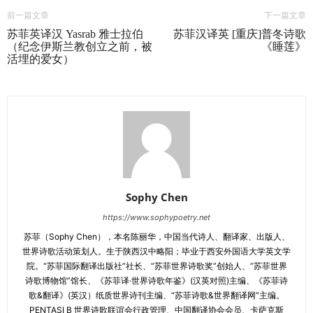
前一篇文章
下一篇文章
苏菲英译汉 Yasrab 雅士拉伯
苏菲汉译英 [重庆]普冬诗歌
（纪念伊斯兰教创立之前，被
《睡莲》
活埋的爱女）
Sophy Chen
https://www.sophypoetry.net
苏菲（Sophy Chen），本名陈丽华，中国当代诗人、翻译家、出版人、
世界诗歌活动策划人。生于陕西汉中略阳；毕业于西安外国语大学英文学
院。“苏菲国际翻译出版社”社长、“苏菲世界诗歌奖”创始人、“苏菲世界
诗歌博物馆”馆长、《苏菲译·世界诗歌年鉴》(汉英对照)主编、《苏菲诗
歌&翻译》(英汉）纸质世界诗刊主编、“苏菲诗歌&世界翻译网”主编。
PENTASI B 世界诗歌联谊会行政管理、中国翻译协会会员、卡萨克斯