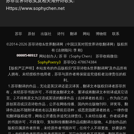
苏菲世界诗歌奖及相关海外诗歌奖:
Https://www.sophychen.net
苏菲
原创
出版社
诗刊
翻译
网站
博物馆
联系
©2014-2026 苏菲诗歌&世界翻译网（中国汉英对照世界诗歌翻译网）版权所
有 (法律顾问: 李 刚)
网站创办人: 苏 菲（Sophy Chen） 苏菲收稿微信:
SophyPoetry3
苏菲QQ: 478674384
【版权严正声明】本站发布的作品版权归“苏菲诗歌&世界翻译网”及作品所有
人拥有。未经授权作他用者，苏菲与原作者将保留追究侵权者法律责任的权
利。
1.苏菲翻译的作品，无论是英汉译还是汉译英，翻译文本版权归译者苏菲所
有，未经苏菲书面许可，不得更改翻译文本、重译或将翻译文本转译成其它语
言。2.不得将原文为汉语或英语的翻译作品（去掉译者姓名后），作为自己的
原创英语或汉语诗歌作品，公开在网络传播、国内外出版物刊印、评奖等。翻
译作品如不随附译者姓名以及翻译前后语种，或恶意隐匿译者姓名，一律作侵
犯翻译版权处理，网络公开通告并追究法律责任。3.未经出版者、作者或译者
的书面许可，不得复印、复制和传播翻译作品或翻译出版物。 4.原创作品的
版权归属原作者所有，未经原作者书面许可，任何个人不得更改、抄袭该作
品；未经原作者和原出版者书面许可，其它出版机构不得篡编、翻版原出版