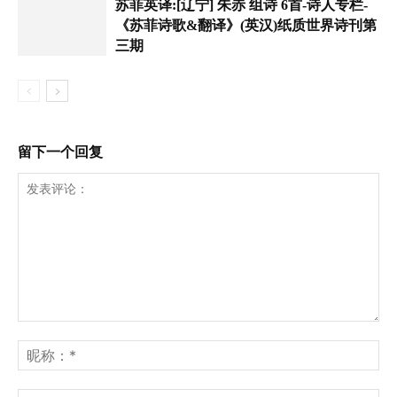
苏菲英译:[辽宁] 朱赤 组诗 6首-诗人专栏-
《苏菲诗歌&翻译》(英汉)纸质世界诗刊第
三期
留下一个回复