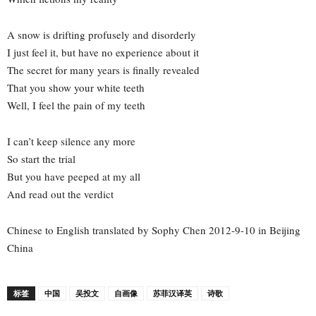
A snow is drifting profusely and disorderly
I just feel it, but have no experience about it
The secret for many years is finally revealed
That you show your white teeth
Well, I feel the pain of my teeth
I can’t keep silence any more
So start the trial
But you have peeped at my all
And read out the verdict
Chinese to English translated by Sophy Chen 2012-9-10 in Beijing
China
标签
中国
吴投文
自画像
苏菲汉译英
诗歌