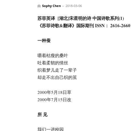
由
Sophy Chen
-
2018-03-06
界
苏菲英译 [湖北]宋星明的诗 中国诗歌系列(1)
《苏菲诗歌&翻译》国际期刊 ISSN： 2616-2660
翻
一种蚕
译
嚼着枯瘦的桑叶
吐着柔韧的情丝
织着梦儿走了一辈子
网-
却走不出自己织的茧
2000年5月18日草
年
2000年7月15日改
所 见
鉴|
我们一进校园