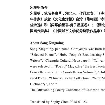
宋星明简介
宋星明，笔名冬虫草，湖北人。作品发表于《诗
年作家》成都《文化生活报》台湾《葡萄园》诗刊
佳诗选》和《闪烁的星群•狮子星座卷》；《湖
国当代诗典》《中国城市文学优秀诗歌作品集》
About Song Xingming
Song Xingming, pen name, Cordyceps, was born in 
“Selected Poems”, “Hubei People’s Broadcasting 
Writers”, “Chengdu Cultural Newspaper”, “Taiwan
were selected in “Poetry” Magazine “the Best Poet
Constellations • Lions Constellation Volume”; “Hu
aged Poets”, “Chinese Poetry Collection”, “New M
Dictionary”, and “
The Outstanding Poetry Collection of Chinese Urba
Translated by Sophy Chen 2018-01-23