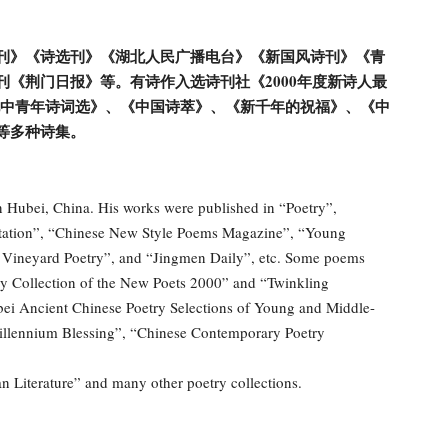
刊》《诗选刊》《湖北人民广播电台》《新国风诗刊》《青
《荆门日报》等。有诗作入选诗刊社《2000年度新诗人最
北中青年诗词选》、《中国诗萃》、《新千年的祝福》、《中
等多种诗集。
Hubei, China. His works were published in “Poetry”,
Station”, “Chinese New Style Poems Magazine”, “Young
 Vineyard Poetry”, and “Jingmen Daily”, etc. Some poems
ry Collection of the New Poets 2000” and “Twinkling
bei Ancient Chinese Poetry Selections of Young and Middle-
illennium Blessing”, “Chinese Contemporary Poetry
n Literature” and many other poetry collections.