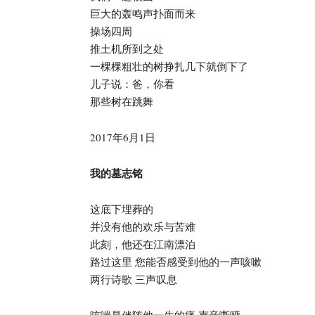
诗
巨大的轰鸣声扑面而来
操场四周
推土机所到之处
集|
一棵棵粗壮的树挣扎几下就倒下了
儿子说：爸，你看
那些树在跳舞
诗
2017年6月1日
刊|
我的墓志铭
国
这底下埋葬的
并没有他的欢乐与苦难
此刻，他还在江南漂泊
际
路过这里 您能否感受到他的一声咳嗽
两行诗歌 三声叹息
诗