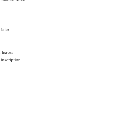
 later
 leaves
 inscription