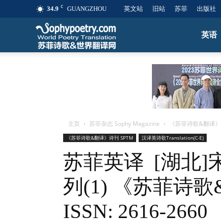
C
34.9
GUANGZHOU
英文站
旧站
苏菲
出版社
苏
英语
菲
诗
主页
苏菲杂志 Sophy Magazine
《苏菲诗歌&翻译》诗
歌
《苏菲诗歌&翻译》诗刊 SPTM
汉译英诗歌Translation(C-E)
苏菲英译 [湖北
&
列(1) 《苏菲诗
ISSN: 2616-2660
世