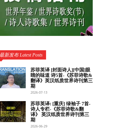
最新发布 Latest Posts
苏菲英译 [封面诗人][中国]眼
睛的味道 诗5首-《苏菲诗歌&
翻译》英汉纸质世界诗刊第三
期
2026-07-13
苏菲英译: [重庆] 绿袖子 7首-
诗人专栏-《苏菲诗歌&翻
译》 英汉纸质世界诗刊第三
期
2026-06-29