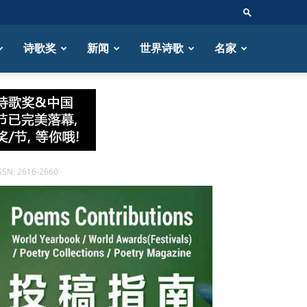
诗歌奖
新闻
世界诗歌
名家
 2616-2660