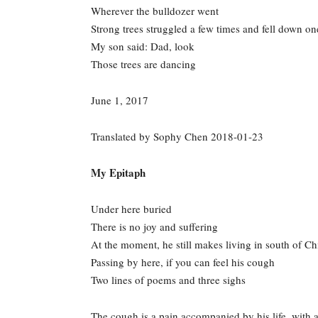
Wherever the bulldozer went
Strong trees struggled a few times and fell down o
My son said: Dad, look
Those trees are dancing
June 1, 2017
Translated by Sophy Chen 2018-01-23
My Epitaph
Under here buried
There is no joy and suffering
At the moment, he still makes living in south of Ch
Passing by here, if you can feel his cough
Two lines of poems and three sighs
The cough is a pain accompanied by his life, with 