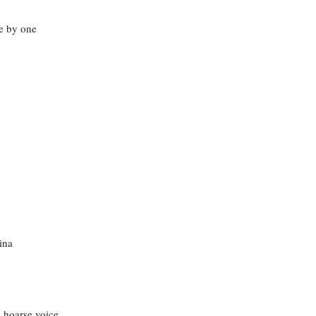
ne by one
ina
a hoarse voice