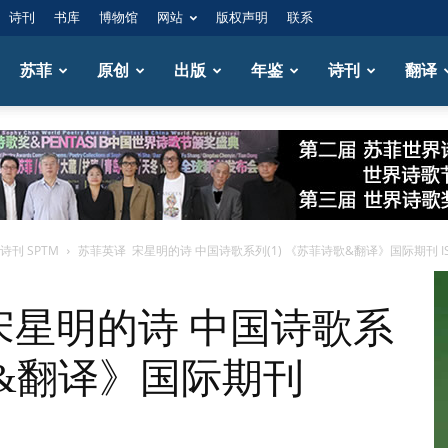
诗刊
书库
博物馆
网站
版权声明
联系
苏菲
原创
出版
年鉴
诗刊
翻译
刊 SPTM
苏菲英译 宋星明的诗 中国诗歌系列(1) 《苏菲诗歌&翻译》国际期刊 ISSN:
]宋星明的诗 中国诗歌系
歌&翻译》国际期刊