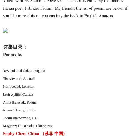
Voices with 56 Nation’ s Poetesses. This book is edited by the famous
Italian poet, Fabrizio Frosini. My friends, the list of poems are below, if
you like to read them, you can buy the book in English Amazon
诗集目录：
Poems by
Yewande Adedokun, Nigeria
Tia Attwood, Australia
Kim Aouad, Lebanon
Leah Ayliffe, Canada
Anna Banasiak, Poland
Khaoula Basty, Tunisia
Judith Blatherwick, UK
Mayjorey D. Buendia, Philippines
Sophy Chen, China （苏菲 中国）