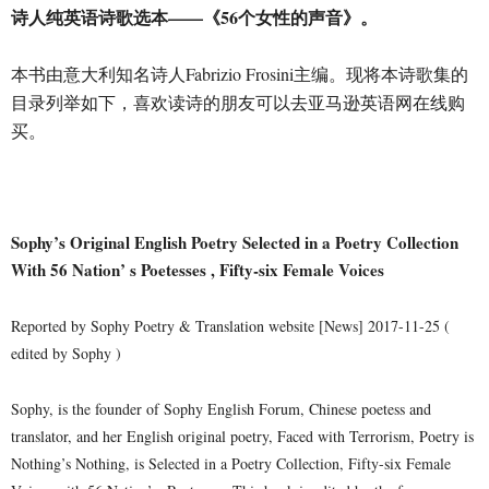
诗人纯英语诗歌选本——《56个女性的声音》。
本书由意大利知名诗人Fabrizio Frosini主编。现将本诗歌集的
目录列举如下，喜欢读诗的朋友可以去亚马逊英语网在线购
买。
Sophy’s Original English Poetry Selected in a Poetry Collection
With 56 Nation’ s Poetesses , Fifty-six Female Voices
Reported by Sophy Poetry & Translation website [News] 2017-11-25 (
edited by Sophy )
Sophy, is the founder of Sophy English Forum, Chinese poetess and
translator, and her English original poetry, Faced with Terrorism, Poetry is
Nothing’s Nothing, is Selected in a Poetry Collection, Fifty-six Female