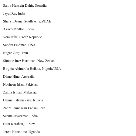
Sahra Hussein Dahir, Somalia
Jaya Das, India
Sheryl Deane, South Africa/UAE
Asavri Dhillon, India
Vera Dike, Czech Republic
Sandra Feldman, USA
Negar Gorji, Iran
Simone Inez Harriman, New Zealand
Birgitta Abimbola Heikka, Nigeria/USA
Diane Hine, Australia
Nosheen Irfan, Pakistan
Zalina Ismail, Malaysia
Galina Italyanskaya, Russia
Zahra Jannessari Ladani, Iran
Seema Jayaraman, India
Hilal Karahan, Turkey
Jeresi Katusiime, Uganda