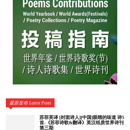
最新发布 Latest Posts
苏菲英译 [封面诗人][中国]眼睛的味道 诗5
首-《苏菲诗歌&翻译》英汉纸质世界诗刊
第三期