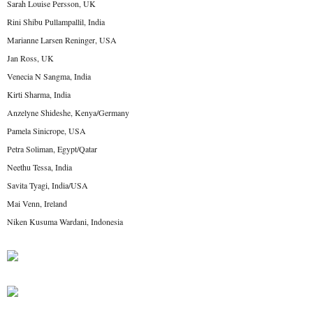
Sarah Louise Persson, UK
Rini Shibu Pullampallil, India
Marianne Larsen Reninger, USA
Jan Ross, UK
Venecia N Sangma, India
Kirti Sharma, India
Anzelyne Shideshe, Kenya/Germany
Pamela Sinicrope, USA
Petra Soliman, Egypt/Qatar
Neethu Tessa, India
Savita Tyagi, India/USA
Mai Venn, Ireland
Niken Kusuma Wardani, Indonesia