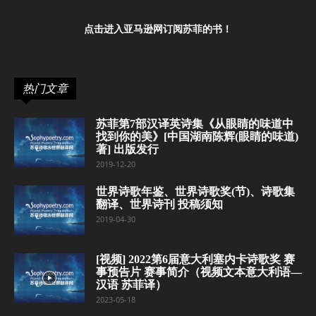
点击进入亚马逊网订阅苏菲的书！
热门文章
苏菲第7部汉译英诗集《从眼睛的味道中
找到你的美》[中国湖南陈辉(眼睛的味道)
著] 出版发行
2019-12-20
世界诗歌年鉴、世界诗歌奖(节)、诗歌集
翻译、世界诗刊 投稿须知
2019-04-30
[视频] 2022第6届意大利塞内卡诗歌奖 赛
事预告片 赛事简介（视频文本意大利语—
汉语 苏菲译）
2023-05-18