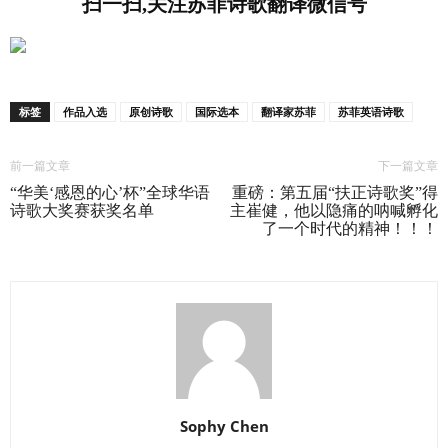
扫一扫,关注苏菲诗歌翻译微信号
标签
作品入选
原创诗歌
国际选本
翻译家苏菲
苏菲英语诗歌
前一篇文章
下一篇文章
“华美‘感恩的心’杯”全球华语
重磅：第五届“扶正诗歌奖”得
诗歌大奖赛获奖名单
主崔健，他以隐痛的呐喊孵化
了一个时代的精神！！！
Sophy Chen