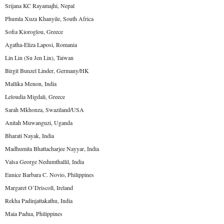
Srijana KC Rayamajhi, Nepal
Phumla Xuza Khanyile, South Africa
Sofia Kioroglou, Greece
Agatha-Eliza Laposi, Romania
Lin Lin (Su Jen Lin), Taiwan
Birgit Bunzel Linder, Germany/HK
Mallika Menon, India
Leloudia Migdali, Greece
Sarah Mkhonza, Swaziland/USA
Anitah Muwanguzi, Uganda
Bharati Nayak, India
Madhumita Bhattacharjee Nayyar, India
Valsa George Nedumthallil, India
Eunice Barbara C. Novio, Philippines
Margaret O’Driscoll, Ireland
Rekha Padinjattakathu, India
Maia Padua, Philippines