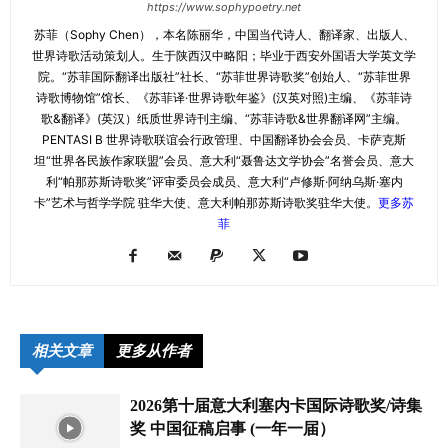
https://www.sophypoetry.net
苏菲（Sophy Chen），本名陈丽华，中国当代诗人、翻译家、出版人、
世界诗歌活动策划人。生于陕西汉中略阳；毕业于西安外国语大学英文学
院。“苏菲国际翻译出版社”社长、“苏菲世界诗歌奖”创始人、“苏菲世界
诗歌博物馆”馆长、《苏菲译·世界诗歌年鉴》(汉英对照)主编、《苏菲诗
歌&翻译》(英汉）纸质世界诗刊主编、“苏菲诗歌&世界翻译网”主编。
PENTASI B 世界诗歌联谊会行政管理、中国翻译协会会员、卡萨克斯
坦“世界各民族作家联盟”会员、意大利“聂鲁达文学协会”名誉会员、意大
利“帕那苏斯诗歌奖”评审委员会成员、意大利“卢修斯·阿纳乌斯·塞内
卡”艺术与哲学学院 驻华大使、意大利帕那苏斯诗歌奖驻华大使。
更多苏
菲
相关文章
更多从作者
2026第十届意大利塞内卡国际诗歌奖/诗集
奖 中国征稿启事 (一年一届）