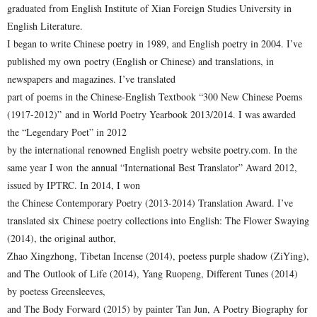
graduated from English Institute of Xian Foreign Studies University in
English Literature.
I began to write Chinese poetry in 1989, and English poetry in 2004. I’ve
published my own
poetry (English or Chinese) and translations, in
newspapers and magazines. I’ve translated
part of poems in the Chinese-English Textbook “300 New Chinese Poems
(1917-2012)”
and in World Poetry Yearbook 2013/2014. I was awarded
the “Legendary Poet” in 2012
by the international renowned English poetry website poetry.com. In the
same year I won
the annual “International Best Translator” Award 2012,
issued by IPTRC. In 2014, I won
the Chinese Contemporary Poetry (2013-2014) Translation Award. I’ve
translated six
Chinese poetry collections into English: The Flower Swaying
(2014), the original author,
Zhao Xingzhong, Tibetan Incense (2014), poetess purple shadow (ZiYing),
and The
Outlook of Life (2014), Yang Ruopeng, Different Tunes (2014)
by poetess Greensleeves,
and The Body Forward (2015) by painter Tan Jun, A Poetry Biography for