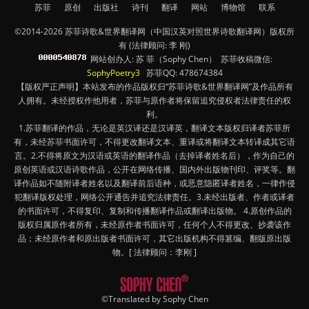
苏菲
原创
出版社
诗刊
翻译
网站
博物馆
联系
©2014-2026 苏菲诗歌&世界翻译网（中国汉英对照世界诗歌翻译网）版权所
有 (法律顾问: 李 刚)
网站创办人: 苏 菲（Sophy Chen） 苏菲收稿微信:
SophyPoetry3
苏菲QQ: 478674384
【版权严正声明】本站发布的作品版权归“苏菲诗歌&世界翻译网”及作品所有
人拥有。未经授权作他用者，苏菲与原作者将保留追究侵权者法律责任的权
利。
1.苏菲翻译的作品，无论是英汉译还是汉译英，翻译文本版权归译者苏菲所
有，未经苏菲书面许可，不得更改翻译文本、重译或将翻译文本转译成其它语
言。2.不得将原文为汉语或英语的翻译作品（去掉译者姓名后），作为自己的
原创英语或汉语诗歌作品，公开在网络传播、国内外出版物刊印、评奖等。翻
译作品如不随附译者姓名以及翻译前后语种，或恶意隐匿译者姓名，一律作侵
犯翻译版权处理，网络公开通告并追究法律责任。3.未经出版者、作者或译者
的书面许可，不得复印、复制和传播翻译作品或翻译出版物。 4.原创作品的
版权归属原作者所有，未经原作者书面许可，任何个人不得更改、抄袭该作
品；未经原作者和原出版者书面许可，其它出版机构不得篡编、翻版原出版
物。[ 法律顾问：李刚 ]
©Translated by Sophy Chen