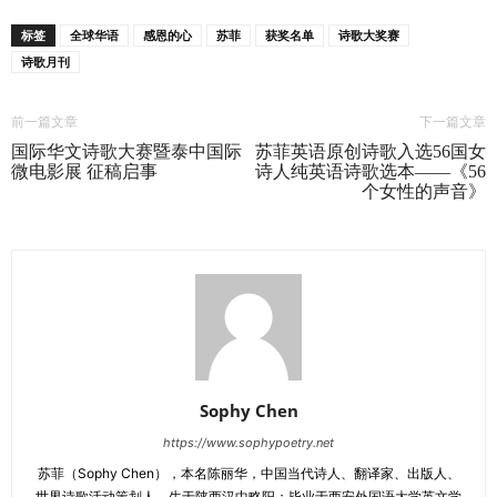
标签
全球华语
感恩的心
苏菲
获奖名单
诗歌大奖赛
诗歌月刊
前一篇文章
下一篇文章
国际华文诗歌大赛暨泰中国际
苏菲英语原创诗歌入选56国女
微电影展 征稿启事
诗人纯英语诗歌选本——《56
个女性的声音》
Sophy Chen
https://www.sophypoetry.net
苏菲（Sophy Chen），本名陈丽华，中国当代诗人、翻译家、出版人、
世界诗歌活动策划人。生于陕西汉中略阳；毕业于西安外国语大学英文学