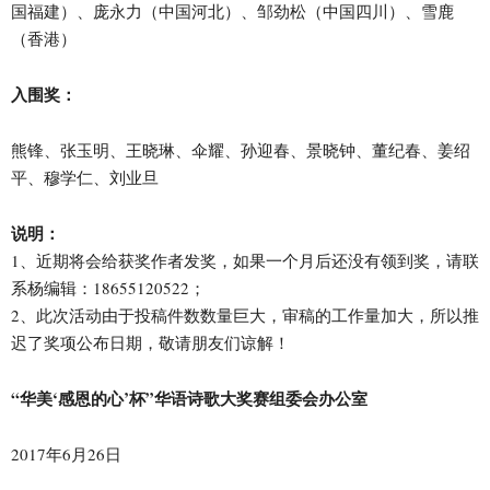
国福建）、庞永力（中国河北）、邹劲松（中国四川）、雪鹿
（香港）
入围奖：
熊锋、张玉明、王晓琳、伞耀、孙迎春、景晓钟、董纪春、姜绍
平、穆学仁、刘业旦
说明：
1、近期将会给获奖作者发奖，如果一个月后还没有领到奖，请联
系杨编辑：18655120522；
2、此次活动由于投稿件数数量巨大，审稿的工作量加大，所以推
迟了奖项公布日期，敬请朋友们谅解！
“华美‘感恩的心’杯”华语诗歌大奖赛组委会办公室
2017年6月26日