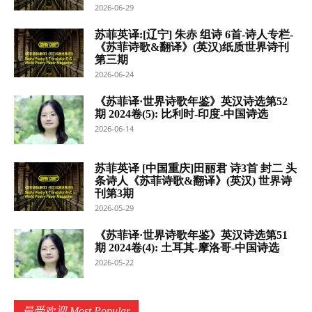
2026-06-29
苏菲英译:[辽宁] 朱赤 组诗 6首-诗人专栏-
《苏菲诗歌&翻译》(英汉)纸质世界诗刊
第三期
2026-06-24
《苏菲译·世界诗歌年鉴》英汉诗选第52
期 2024卷(5): 比利时-印度-中国诗选
2026-06-14
苏菲英译 [中国重庆]田丽君 诗3首 封二 头
条诗人《苏菲诗歌&翻译》(英汉) 世界诗
刊第3期
2026-05-29
《苏菲译·世界诗歌年鉴》英汉诗选第51
期 2024卷(4): 土耳其-摩洛哥-中国诗选
2026-05-22
最受欢迎 Most Popular