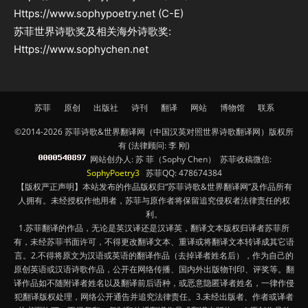
Https://www.sophypoetry.net (C-E)
苏菲世界诗歌奖及相关海外诗歌奖:
Https://www.sophychen.net
苏菲
原创
出版社
诗刊
翻译
网站
博物馆
联系
©2014-2026 苏菲诗歌&世界翻译网（中国汉英对照世界诗歌翻译网）版权所
有 (法律顾问: 李 刚)
网站创办人: 苏 菲（Sophy Chen） 苏菲收稿微信:
SophyPoetry3
苏菲QQ: 478674384
【版权严正声明】本站发布的作品版权归“苏菲诗歌&世界翻译网”及作品所有
人拥有。未经授权作他用者，苏菲与原作者将保留追究侵权者法律责任的权
利。
1.苏菲翻译的作品，无论是英汉译还是汉译英，翻译文本版权归译者苏菲所
有，未经苏菲书面许可，不得更改翻译文本、重译或将翻译文本转译成其它语
言。2.不得将原文为汉语或英语的翻译作品（去掉译者姓名后），作为自己的
原创英语或汉语诗歌作品，公开在网络传播、国内外出版物刊印、评奖等。翻
译作品如不随附译者姓名以及翻译前后语种，或恶意隐匿译者姓名，一律作侵
犯翻译版权处理，网络公开通告并追究法律责任。3.未经出版者、作者或译者