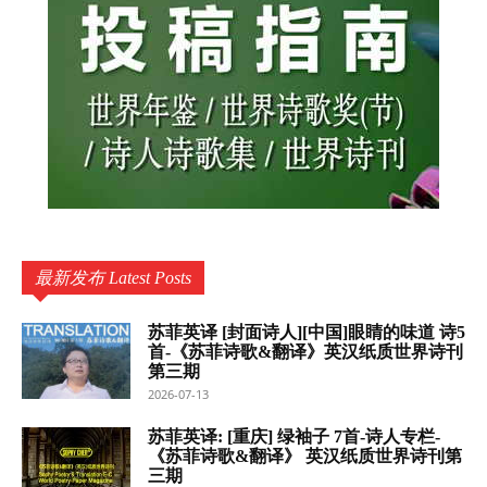
最新发布 Latest Posts
苏菲英译 [封面诗人][中国]眼睛的味道 诗5
首-《苏菲诗歌&翻译》英汉纸质世界诗刊
第三期
2026-07-13
苏菲英译: [重庆] 绿袖子 7首-诗人专栏-
《苏菲诗歌&翻译》 英汉纸质世界诗刊第
三期