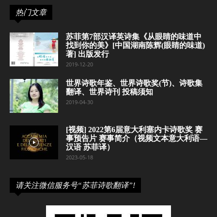
热门文章
苏菲第7部汉译英诗集《从眼睛的味道中
找到你的美》[中国湖南陈辉(眼睛的味道)
著] 出版发行
2019-12-20
世界诗歌年鉴、世界诗歌奖(节)、诗歌集
翻译、世界诗刊 投稿须知
2019-04-30
[视频] 2022第6届意大利塞内卡诗歌奖 赛
事预告片 赛事简介（视频文本意大利语—
汉语 苏菲译）
2023-05-18
请关注微信服务号“苏菲诗歌翻译”!