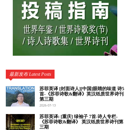
最新发布 Latest Posts
苏菲英译 [封面诗人][中国]眼睛的味道 诗5
首-《苏菲诗歌&翻译》英汉纸质世界诗刊
第三期
2026-07-13
苏菲英译: [重庆] 绿袖子 7首-诗人专栏-
《苏菲诗歌&翻译》 英汉纸质世界诗刊第
三期