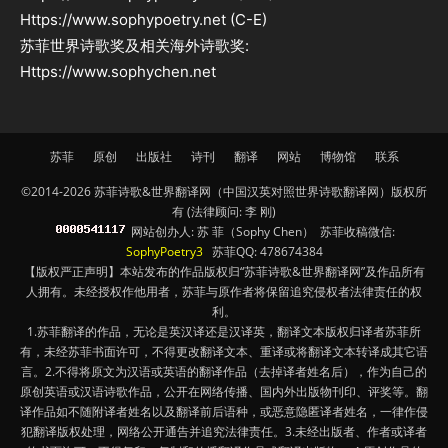
Https://www.sophypoetry.net (C-E)
苏菲世界诗歌奖及相关海外诗歌奖:
Https://www.sophychen.net
苏菲
原创
出版社
诗刊
翻译
网站
博物馆
联系
©2014-2026 苏菲诗歌&世界翻译网（中国汉英对照世界诗歌翻译网）版权所
有 (法律顾问: 李 刚)
网站创办人: 苏 菲（Sophy Chen） 苏菲收稿微信:
SophyPoetry3
苏菲QQ: 478674384
【版权严正声明】本站发布的作品版权归“苏菲诗歌&世界翻译网”及作品所有
人拥有。未经授权作他用者，苏菲与原作者将保留追究侵权者法律责任的权
利。
1.苏菲翻译的作品，无论是英汉译还是汉译英，翻译文本版权归译者苏菲所
有，未经苏菲书面许可，不得更改翻译文本、重译或将翻译文本转译成其它语
言。2.不得将原文为汉语或英语的翻译作品（去掉译者姓名后），作为自己的
原创英语或汉语诗歌作品，公开在网络传播、国内外出版物刊印、评奖等。翻
译作品如不随附译者姓名以及翻译前后语种，或恶意隐匿译者姓名，一律作侵
犯翻译版权处理，网络公开通告并追究法律责任。3.未经出版者、作者或译者