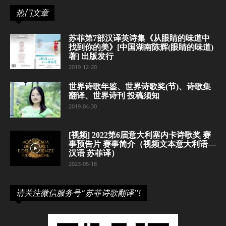
热门文章
苏菲第7部汉译英诗集《从眼睛的味道中
找到你的美》[中国湖南陈辉(眼睛的味道)
著] 出版发行
2019-12-20
世界诗歌年鉴、世界诗歌奖(节)、诗歌集
翻译、世界诗刊 投稿须知
2019-04-30
[视频] 2022第6届意大利塞内卡诗歌奖 赛
事预告片 赛事简介（视频文本意大利语—
汉语 苏菲译）
2023-05-18
请关注微信服务号“苏菲诗歌翻译”!