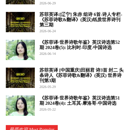
2026-06-29
苏菲英译:[辽宁] 朱赤 组诗 6首-诗人专栏-
《苏菲诗歌&翻译》(英汉)纸质世界诗刊
第三期
2026-06-24
《苏菲译·世界诗歌年鉴》英汉诗选第52
期 2024卷(5): 比利时-印度-中国诗选
2026-06-14
苏菲英译 [中国重庆]田丽君 诗3首 封二 头
条诗人《苏菲诗歌&翻译》(英汉) 世界诗
刊第3期
2026-05-29
《苏菲译·世界诗歌年鉴》英汉诗选第51
期 2024卷(4): 土耳其-摩洛哥-中国诗选
2026-05-22
最受欢迎 Most Popular