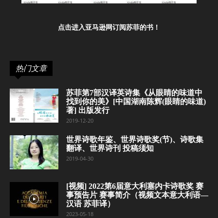
点击进入亚马逊网订阅苏菲的书！
热门文章
苏菲第7部汉译英诗集《从眼睛的味道中
找到你的美》[中国湖南陈辉(眼睛的味道)
著] 出版发行
2019-12-20
世界诗歌年鉴、世界诗歌奖(节)、诗歌集
翻译、世界诗刊 投稿须知
2019-04-30
[视频] 2022第6届意大利塞内卡诗歌奖 赛
事预告片 赛事简介（视频文本意大利语—
汉语 苏菲译）
2023-05-18