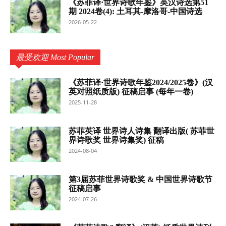
《苏菲译·世界诗歌年鉴》英汉诗选第51
期 2024卷(4): 土耳其-摩洛哥-中国诗选
2026-05-22
最受欢迎 Most Popular
《苏菲译·世界诗歌年鉴2024/2025卷》(汉
英对照纸质版) 征稿启事 (每年一卷)
2025-11-28
苏菲英译 世界诗人诗集 翻译出版( 苏菲世
界诗歌奖 世界诗集奖) 征稿
2024-08-04
第3届苏菲世界诗歌奖 & 中国世界诗歌节
征稿启事
2024-07-26