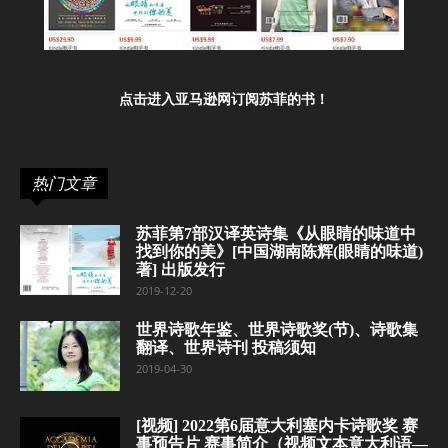
点击进入亚马逊网订阅苏菲的书！
热门文章
苏菲第7部汉译英诗集《从眼睛的味道中
找到你的美》[中国湖南陈辉(眼睛的味道)
著] 出版发行
2019-12-20
世界诗歌年鉴、世界诗歌奖(节)、诗歌集
翻译、世界诗刊 投稿须知
2019-04-30
[视频] 2022第6届意大利塞内卡诗歌奖 赛
事预告片 赛事简介（视频文本意大利语—