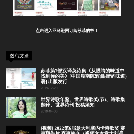
点击进入亚马逊网订阅苏菲的书！
热门文章
苏菲第7部汉译英诗集《从眼睛的味道中
找到你的美》[中国湖南陈辉(眼睛的味道)
著] 出版发行
2019-12-20
世界诗歌年鉴、世界诗歌奖(节)、诗歌集
翻译、世界诗刊 投稿须知
2019-04-30
[视频] 2022第6届意大利塞内卡诗歌奖 赛
事预告片 赛事简介（视频文本意大利语—