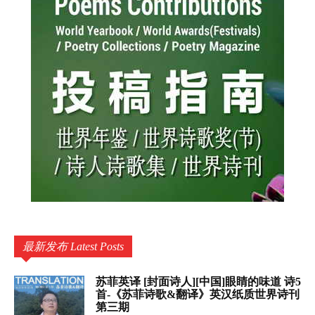
最新发布 Latest Posts
苏菲英译 [封面诗人][中国]眼睛的味道 诗5
首-《苏菲诗歌&翻译》英汉纸质世界诗刊
第三期