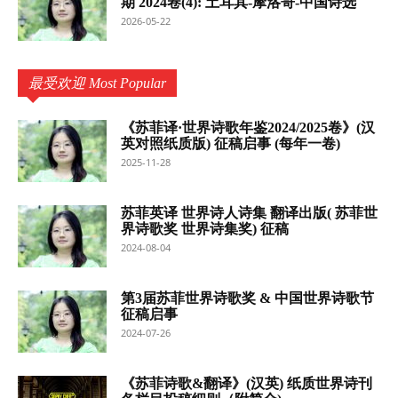
期 2024卷(4): 土耳其-摩洛哥-中国诗选
2026-05-22
最受欢迎 Most Popular
《苏菲译·世界诗歌年鉴2024/2025卷》(汉
英对照纸质版) 征稿启事 (每年一卷)
2025-11-28
苏菲英译 世界诗人诗集 翻译出版( 苏菲世
界诗歌奖 世界诗集奖) 征稿
2024-08-04
第3届苏菲世界诗歌奖 & 中国世界诗歌节
征稿启事
2024-07-26
《苏菲诗歌&翻译》(汉英) 纸质世界诗刊