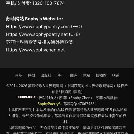
手机/支付宝: 1820-100-7874
苏菲网站 Sophy's Website :
Https://www.sophypoetry.com (E-C)
Https://www.sophypoetry.net (C-E)
苏菲世界诗歌奖及相关海外诗歌奖:
Https://www.sophychen.net
苏菲
原创
出版社
诗刊
翻译
网站
博物馆
联系
©2014-2026 苏菲诗歌&世界翻译网（中国汉英对照世界诗歌翻译网）版权所
有 (法律顾问: 李 刚)
网站创办人: 苏 菲（Sophy Chen） 苏菲收稿微信:
SophyPoetry3
苏菲QQ: 478674384
【版权严正声明】本站发布的作品版权归“苏菲诗歌&世界翻译网”及作品所有
人拥有。未经授权作他用者，苏菲与原作者将保留追究侵权者法律责任的权
利。
1.苏菲翻译的作品，无论是英汉译还是汉译英，翻译文本版权归译者苏菲所
有，未经苏菲书面许可，不得更改翻译文本、重译或将翻译文本转译成其它语