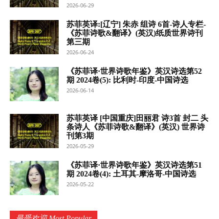
2026-06-29
苏菲英译:[辽宁] 朱赤 组诗 6首-诗人专栏-
《苏菲诗歌&翻译》(英汉)纸质世界诗刊
第三期
2026-06-24
《苏菲译·世界诗歌年鉴》英汉诗选第52
期 2024卷(5): 比利时-印度-中国诗选
2026-06-14
苏菲英译 [中国重庆]田丽君 诗3首 封二 头
条诗人《苏菲诗歌&翻译》(英汉) 世界诗
刊第3期
2026-05-29
《苏菲译·世界诗歌年鉴》英汉诗选第51
期 2024卷(4): 土耳其-摩洛哥-中国诗选
2026-05-22
最受欢迎 Most Popular