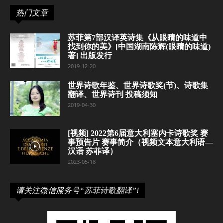
热门文章
苏菲第7部汉译英诗集《从眼睛的味道中
找到你的美》[中国湖南陈辉(眼睛的味道)
著] 出版发行
2019-12-20
世界诗歌年鉴、世界诗歌奖(节)、诗歌集
翻译、世界诗刊 投稿须知
2019-04-30
[视频] 2022第6届意大利塞内卡诗歌奖 赛
事预告片 赛事简介（视频文本意大利语—
汉语 苏菲译）
2023-05-18
请关注微信服务号“苏菲诗歌翻译”!