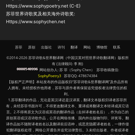
Https://www.sophypoetry.net (C-E)
苏菲世界诗歌奖及相关海外诗歌奖:
Https://www.sophychen.net
苏菲
原创
出版社
诗刊
翻译
网站
博物馆
联系
©2014-2026 苏菲诗歌&世界翻译网（中国汉英对照世界诗歌翻译网）版权所
有 (法律顾问: 李 刚)
网站创办人: 苏 菲（Sophy Chen） 苏菲收稿微信:
SophyPoetry3
苏菲QQ: 478674384
【版权严正声明】本站发布的作品版权归“苏菲诗歌&世界翻译网”及作品所有
人拥有。未经授权作他用者，苏菲与原作者将保留追究侵权者法律责任的权
利。
1.苏菲翻译的作品，无论是英汉译还是汉译英，翻译文本版权归译者苏菲所
有，未经苏菲书面许可，不得更改翻译文本、重译或将翻译文本转译成其它语
言。2.不得将原文为汉语或英语的翻译作品（去掉译者姓名后），作为自己的
原创英语或汉语诗歌作品，公开在网络传播、国内外出版物刊印、评奖等。翻
译作品如不随附译者姓名以及翻译前后语种，或恶意隐匿译者姓名，一律作侵
犯翻译版权处理，网络公开通告并追究法律责任。3.未经出版者、作者或译者