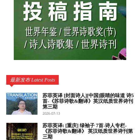
最新发布 Latest Posts
苏菲英译 [封面诗人][中国]眼睛的味道 诗5
首-《苏菲诗歌&翻译》英汉纸质世界诗刊
第三期
2026-07-13
苏菲英译: [重庆] 绿袖子 7首-诗人专栏-
《苏菲诗歌&翻译》 英汉纸质世界诗刊第
三期