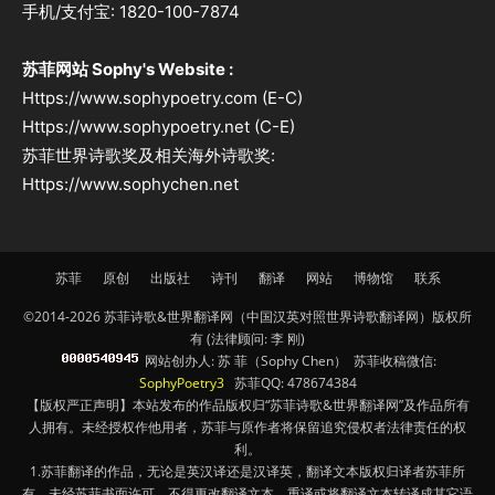
手机/支付宝: 1820-100-7874
苏菲网站 Sophy's Website :
Https://www.sophypoetry.com (E-C)
Https://www.sophypoetry.net (C-E)
苏菲世界诗歌奖及相关海外诗歌奖:
Https://www.sophychen.net
苏菲
原创
出版社
诗刊
翻译
网站
博物馆
联系
©2014-2026 苏菲诗歌&世界翻译网（中国汉英对照世界诗歌翻译网）版权所
有 (法律顾问: 李 刚)
网站创办人: 苏 菲（Sophy Chen） 苏菲收稿微信:
SophyPoetry3
苏菲QQ: 478674384
【版权严正声明】本站发布的作品版权归“苏菲诗歌&世界翻译网”及作品所有
人拥有。未经授权作他用者，苏菲与原作者将保留追究侵权者法律责任的权
利。
1.苏菲翻译的作品，无论是英汉译还是汉译英，翻译文本版权归译者苏菲所
有，未经苏菲书面许可，不得更改翻译文本、重译或将翻译文本转译成其它语