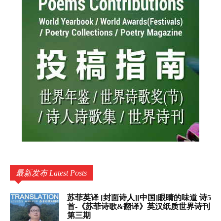
最新发布 Latest Posts
苏菲英译 [封面诗人][中国]眼睛的味道 诗5
首-《苏菲诗歌&翻译》英汉纸质世界诗刊
第三期