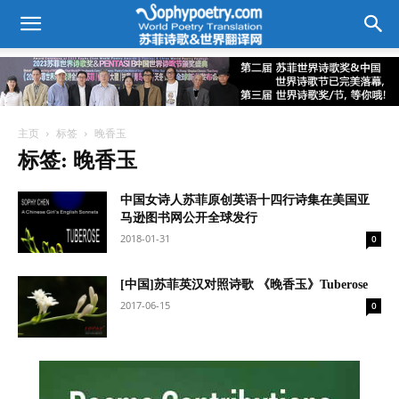
主页
标签
晚香玉
标签: 晚香玉
中国女诗人苏菲原创英语十四行诗集在美国亚
马逊图书网公开全球发行
2018-01-31
0
[中国]苏菲英汉对照诗歌 《晚香玉》Tuberose
2017-06-15
0