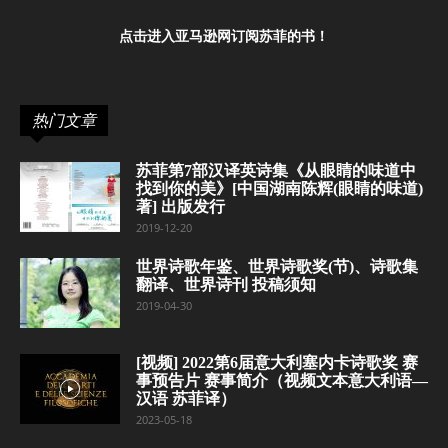
点击进入亚马逊网订阅苏菲的书！
热门文章
苏菲第7部汉译英诗集《从眼睛的味道中
找到你的美》[中国湖南陈辉(眼睛的味道)
著] 出版发行
2019-12-20
世界诗歌年鉴、世界诗歌奖(节)、诗歌集
翻译、世界诗刊 投稿须知
2019-04-30
[视频] 2022第6届意大利塞内卡诗歌奖 赛
事预告片 赛事简介（视频文本意大利语—
汉语 苏菲译）
2023-05-18