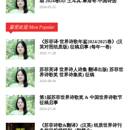
期 2024卷(4): 土耳其-摩洛哥-中国诗选
2026-05-22
最受欢迎 Most Popular
《苏菲译·世界诗歌年鉴2024/2025卷》(汉
英对照纸质版) 征稿启事 (每年一卷)
2025-11-28
苏菲英译 世界诗人诗集 翻译出版( 苏菲世
界诗歌奖 世界诗集奖) 征稿
2024-08-04
第3届苏菲世界诗歌奖 & 中国世界诗歌节
征稿启事
2024-07-26
《苏菲诗歌&翻译》(汉英) 纸质世界诗刊