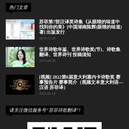
热门文章
苏菲第7部汉译英诗集《从眼睛的味道中
找到你的美》[中国湖南陈辉(眼睛的味道)
著] 出版发行
2019-12-20
世界诗歌年鉴、世界诗歌奖(节)、诗歌集
翻译、世界诗刊 投稿须知
2019-04-30
[视频] 2022第6届意大利塞内卡诗歌奖 赛
事预告片 赛事简介（视频文本意大利语—
汉语 苏菲译）
2023-05-18
请关注微信服务号“苏菲诗歌翻译”!