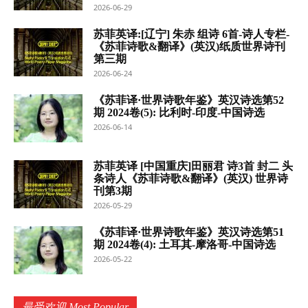
2026-06-29
苏菲英译:[辽宁] 朱赤 组诗 6首-诗人专栏-
《苏菲诗歌&翻译》(英汉)纸质世界诗刊
第三期
2026-06-24
《苏菲译·世界诗歌年鉴》英汉诗选第52
期 2024卷(5): 比利时-印度-中国诗选
2026-06-14
苏菲英译 [中国重庆]田丽君 诗3首 封二 头
条诗人《苏菲诗歌&翻译》(英汉) 世界诗
刊第3期
2026-05-29
《苏菲译·世界诗歌年鉴》英汉诗选第51
期 2024卷(4): 土耳其-摩洛哥-中国诗选
2026-05-22
最受欢迎 Most Popular