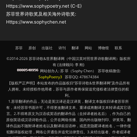
Https://www.sophypoetry.net (C-E)
苏菲世界诗歌奖及相关海外诗歌奖:
Https://www.sophychen.net
苏菲
原创
出版社
诗刊
翻译
网站
博物馆
联系
©2014-2026 苏菲诗歌&世界翻译网（中国汉英对照世界诗歌翻译网）版权所
有 (法律顾问: 李 刚)
网站创办人: 苏 菲（Sophy Chen） 苏菲收稿微信:
SophyPoetry3
苏菲QQ: 478674384
【版权严正声明】本站发布的作品版权归“苏菲诗歌&世界翻译网”及作品所有
人拥有。未经授权作他用者，苏菲与原作者将保留追究侵权者法律责任的权
利。
1.苏菲翻译的作品，无论是英汉译还是汉译英，翻译文本版权归译者苏菲所
有，未经苏菲书面许可，不得更改翻译文本、重译或将翻译文本转译成其它语
言。2.不得将原文为汉语或英语的翻译作品（去掉译者姓名后），作为自己的
原创英语或汉语诗歌作品，公开在网络传播、国内外出版物刊印、评奖等。翻
译作品如不随附译者姓名以及翻译前后语种，或恶意隐匿译者姓名，一律作侵
犯翻译版权处理，网络公开通告并追究法律责任。3.未经出版者、作者或译者