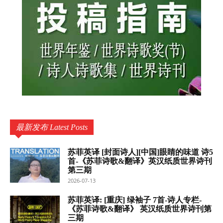
最新发布 Latest Posts
苏菲英译 [封面诗人][中国]眼睛的味道 诗5
首-《苏菲诗歌&翻译》英汉纸质世界诗刊
第三期
2026-07-13
苏菲英译: [重庆] 绿袖子 7首-诗人专栏-
《苏菲诗歌&翻译》 英汉纸质世界诗刊第
三期