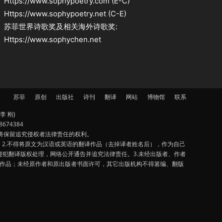
Https://www.sophypoetry.com (E-C)
Https://www.sophypoetry.net (C-E)
苏菲世界诗歌奖及相关海外诗歌奖:
Https://www.sophychen.net
苏菲
原创
出版社
诗刊
翻译
网站
博物馆
联系
李 刚)
674384
将保留追究侵权者法律责任的权利。
2.不得将原文为汉语或英语的翻译作品（去掉译者姓名后），作为自己
犯翻译版权处理，网络公开通告并追究法律责任。3.未经出版者、作者
该作品；未经原作者和原出版者书面许可，其它出版机构不得篡编、翻版