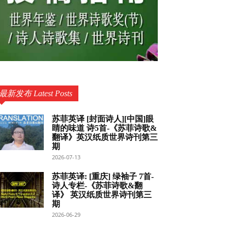
最新发布 Latest Posts
苏菲英译 [封面诗人][中国]眼
睛的味道 诗5首-《苏菲诗歌&
翻译》英汉纸质世界诗刊第三
期
2026-07-13
苏菲英译: [重庆] 绿袖子 7首-
诗人专栏-《苏菲诗歌&翻
译》 英汉纸质世界诗刊第三
期
2026-06-29