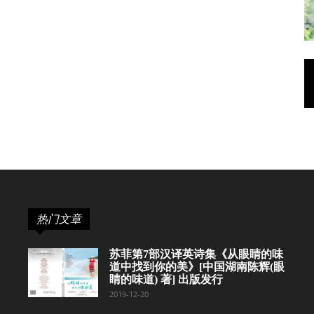
热门文章
苏菲第7部汉译英诗集《从眼睛的味
道中找到你的美》[中国湖南陈辉(眼
睛的味道) 著] 出版发行
2019-12-20