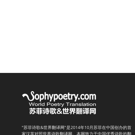
"苏菲诗歌&世界翻译网"是2014年10月苏菲在中国创办的首
家汉英对照世界诗歌翻译网。本网致力于中国优秀诗歌的翻