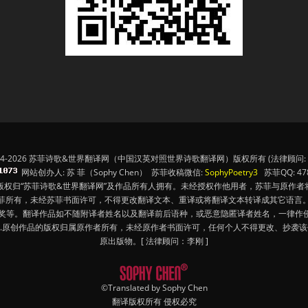
14-2026 苏菲诗歌&世界翻译网（中国汉英对照世界诗歌翻译网）版权所有 (法律顾问: 
网站创办人: 苏 菲（Sophy Chen） 苏菲收稿微信:
SophyPoetry3
苏菲QQ: 478
版权归“苏菲诗歌&世界翻译网”及作品所有人拥有。未经授权作他用者，苏菲与原作者
苏菲所有，未经苏菲书面许可，不得更改翻译文本、重译或将翻译文本转译成其它语言。
奖等。翻译作品如不随附译者姓名以及翻译前后语种，或恶意隐匿译者姓名，一律作侵
4.原创作品的版权归属原作者所有，未经原作者书面许可，任何个人不得更改、抄袭
原出版物。[ 法律顾问：李刚 ]
©Translated by Sophy Chen
翻译版权所有 侵权必究