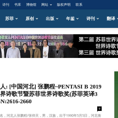
诗刊
书库
博物馆
网站
版权声明
联系
苏菲
原创
出版
年鉴
诗刊
翻译
: [中国河北] 张鹏程~PENTASI B 2019
界诗歌节暨苏菲世界诗歌奖(苏菲英译3
N:2616-2660
0
名，河北人张鹏程/张仰天，男，汉族，出于1990年5月5日，河北衡