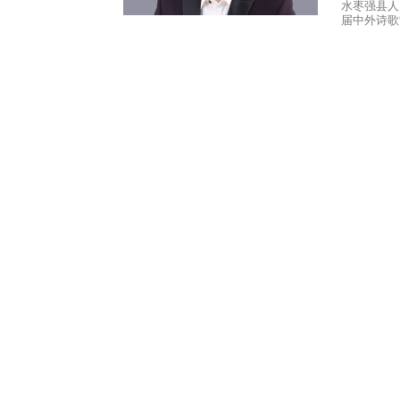
水枣强县人
届中外诗歌
界
翻
译
网-
年
鉴|