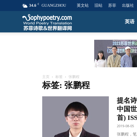
C
34.6
GUANGZHOU
英文站
旧站
苏菲
出版社
苏
英语
菲
诗
主页
标签
张鹏程
标签: 张鹏程
歌
提名诗人
&
中国世
首) ISS
2019-08-05
世
张鹏程，笔