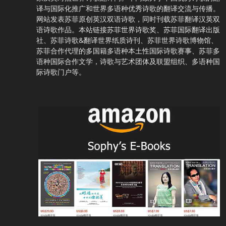
译与国际化推广和世界多语种优秀诗歌的翻译交流与传播。
网站发表苏菲原创英汉双语诗歌，同时刊载苏菲翻译汉英双
语诗歌作品。本站链接苏菲世界诗歌奖、苏菲国际翻译出版
社、苏菲诗歌&翻译世界纸质诗刊、苏菲世界诗歌博物馆、
苏菲合作代理的多国籍多语种本土性国际诗歌赛事、苏菲多
语种国际合作文学，诗歌与艺术团体及联盟组织、多语种国
际诗歌门户等。