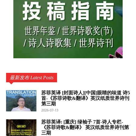
最新发布 Latest Posts
苏菲英译 [封面诗人][中国]眼睛的味道 诗5
首-《苏菲诗歌&翻译》英汉纸质世界诗刊
第三期
2026-07-13
苏菲英译: [重庆] 绿袖子 7首-诗人专栏-
《苏菲诗歌&翻译》 英汉纸质世界诗刊第
三期