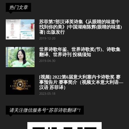
热门文章
苏菲第7部汉译英诗集《从眼睛的味道中
找到你的美》[中国湖南陈辉(眼睛的味道)
著] 出版发行
2019-12-20
世界诗歌年鉴、世界诗歌奖(节)、诗歌集
翻译、世界诗刊 投稿须知
2019-04-30
[视频] 2022第6届意大利塞内卡诗歌奖 赛
事预告片 赛事简介（视频文本意大利语—
汉语 苏菲译）
2023-05-18
请关注微信服务号“苏菲诗歌翻译”!