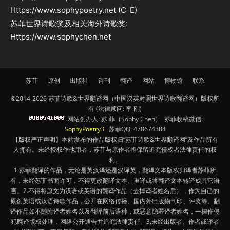
Https://www.sophypoetry.net (C-E)
苏菲世界诗歌奖及相关海外诗歌奖:
Https://www.sophychen.net
苏菲
原创
出版社
诗刊
翻译
网站
博物馆
联系
©2014-2026 苏菲诗歌&世界翻译网（中国汉英对照世界诗歌翻译网）版权所
有 (法律顾问: 李 刚)
网站创办人: 苏 菲（Sophy Chen） 苏菲收稿微信:
SophyPoetry3
苏菲QQ: 478674384
【版权严正声明】本站发布的作品版权归“苏菲诗歌&世界翻译网”及作品所有
人拥有。未经授权作他用者，苏菲与原作者将保留追究侵权者法律责任的权
利。
1.苏菲翻译的作品，无论是英汉译还是汉译英，翻译文本版权归译者苏菲所
有，未经苏菲书面许可，不得更改翻译文本、重译或将翻译文本转译成其它语
言。2.不得将原文为汉语或英语的翻译作品（去掉译者姓名后），作为自己的
原创英语或汉语诗歌作品，公开在网络传播、国内外出版物刊印、评奖等。翻
译作品如不随附译者姓名以及翻译前后语种，或恶意隐匿译者姓名，一律作侵
犯翻译版权处理，网络公开通告并追究法律责任。3.未经出版者、作者或译者