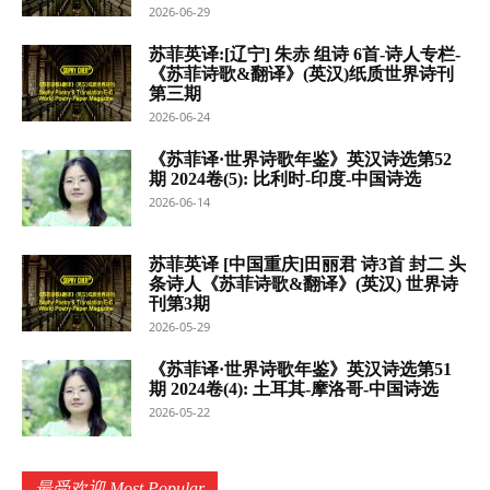
2026-06-29
苏菲英译:[辽宁] 朱赤 组诗 6首-诗人专栏-
《苏菲诗歌&翻译》(英汉)纸质世界诗刊
第三期
2026-06-24
《苏菲译·世界诗歌年鉴》英汉诗选第52
期 2024卷(5): 比利时-印度-中国诗选
2026-06-14
苏菲英译 [中国重庆]田丽君 诗3首 封二 头
条诗人《苏菲诗歌&翻译》(英汉) 世界诗
刊第3期
2026-05-29
《苏菲译·世界诗歌年鉴》英汉诗选第51
期 2024卷(4): 土耳其-摩洛哥-中国诗选
2026-05-22
最受欢迎 Most Popular