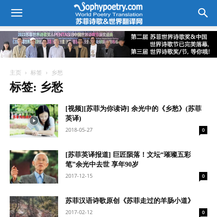
主页
标签
乡愁
标签: 乡愁
[视频][苏菲为你读诗] 余光中的《乡愁》(苏菲
英译)
2018-05-27
0
[苏菲英译报道] 巨匠陨落！文坛“璀璨五彩
笔”余光中去世 享年90岁
2017-12-15
0
苏菲汉语诗歌原创《苏菲走过的羊肠小道》
2017-02-12
0