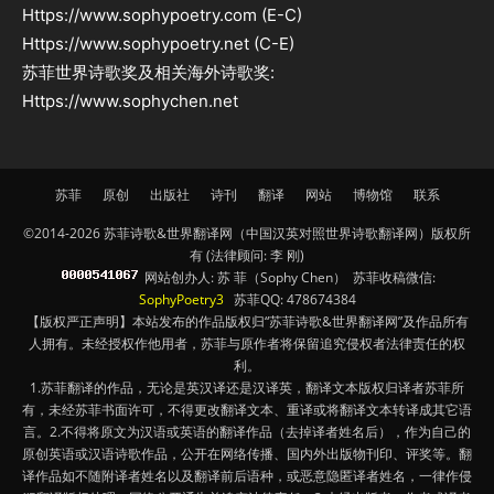
Https://www.sophypoetry.com (E-C)
Https://www.sophypoetry.net (C-E)
苏菲世界诗歌奖及相关海外诗歌奖:
Https://www.sophychen.net
苏菲
原创
出版社
诗刊
翻译
网站
博物馆
联系
©2014-2026 苏菲诗歌&世界翻译网（中国汉英对照世界诗歌翻译网）版权所
有 (法律顾问: 李 刚)
网站创办人: 苏 菲（Sophy Chen） 苏菲收稿微信:
SophyPoetry3
苏菲QQ: 478674384
【版权严正声明】本站发布的作品版权归“苏菲诗歌&世界翻译网”及作品所有
人拥有。未经授权作他用者，苏菲与原作者将保留追究侵权者法律责任的权
利。
1.苏菲翻译的作品，无论是英汉译还是汉译英，翻译文本版权归译者苏菲所
有，未经苏菲书面许可，不得更改翻译文本、重译或将翻译文本转译成其它语
言。2.不得将原文为汉语或英语的翻译作品（去掉译者姓名后），作为自己的
原创英语或汉语诗歌作品，公开在网络传播、国内外出版物刊印、评奖等。翻
译作品如不随附译者姓名以及翻译前后语种，或恶意隐匿译者姓名，一律作侵