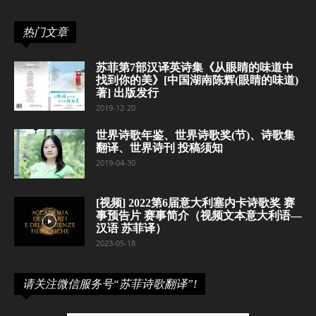
热门文章
苏菲第7部汉译英诗集《从眼睛的味道中
找到你的美》[中国湖南陈辉(眼睛的味道)
著] 出版发行
2019-12-20
世界诗歌年鉴、世界诗歌奖(节)、诗歌集
翻译、世界诗刊 投稿须知
2019-04-30
[视频] 2022第6届意大利塞内卡诗歌奖 赛
事预告片 赛事简介（视频文本意大利语—
汉语 苏菲译）
2023-05-18
请关注微信服务号“苏菲诗歌翻译”!