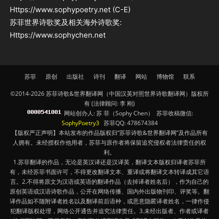
Https://www.sophypoetry.net (C-E)
苏菲世界诗歌奖及相关海外诗歌奖:
Https://www.sophychen.net
苏菲
原创
出版社
诗刊
翻译
网站
博物馆
联系
©2014-2026 苏菲诗歌&世界翻译网（中国汉英对照世界诗歌翻译网）版权所
有 (法律顾问: 李 刚)
网站创办人: 苏 菲（Sophy Chen） 苏菲收稿微信:
SophyPoetry3
苏菲QQ: 478674384
【版权严正声明】本站发布的作品版权归“苏菲诗歌&世界翻译网”及作品所有
人拥有。未经授权作他用者，苏菲与原作者将保留追究侵权者法律责任的权
利。
1.苏菲翻译的作品，无论是英汉译还是汉译英，翻译文本版权归译者苏菲所
有，未经苏菲书面许可，不得更改翻译文本、重译或将翻译文本转译成其它语
言。2.不得将原文为汉语或英语的翻译作品（去掉译者姓名后），作为自己的
原创英语或汉语诗歌作品，公开在网络传播、国内外出版物刊印、评奖等。翻
译作品如不随附译者姓名以及翻译前后语种，或恶意隐匿译者姓名，一律作侵
犯翻译版权处理，网络公开通告并追究法律责任。3.未经出版者、作者或译者