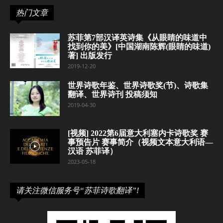
热门文章
苏菲第7部汉译英诗集《从眼睛的味道中
找到你的美》[中国湖南陈辉(眼睛的味道)
著] 出版发行
2019-12-20
世界诗歌年鉴、世界诗歌奖(节)、诗歌集
翻译、世界诗刊 投稿须知
2019-04-30
[视频] 2022第6届意大利塞内卡诗歌奖 赛
事预告片 赛事简介（视频文本意大利语—
汉语 苏菲译）
2023-05-18
请关注微信服务号“苏菲诗歌翻译”!