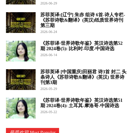
2026-06-29
苏菲英译:[辽宁] 朱赤 组诗 6首-诗人专栏-
《苏菲诗歌&翻译》(英汉)纸质世界诗刊
第三期
2026-06-24
《苏菲译·世界诗歌年鉴》英汉诗选第52
期 2024卷(5): 比利时-印度-中国诗选
2026-06-14
苏菲英译 [中国重庆]田丽君 诗3首 封二 头
条诗人《苏菲诗歌&翻译》(英汉) 世界诗
刊第3期
2026-05-29
《苏菲译·世界诗歌年鉴》英汉诗选第51
期 2024卷(4): 土耳其-摩洛哥-中国诗选
2026-05-22
最受欢迎 Most Popular