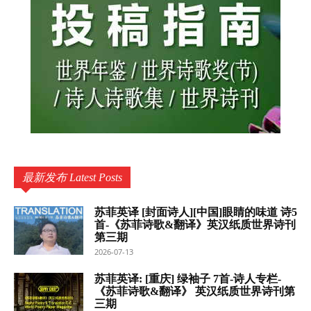
最新发布 Latest Posts
苏菲英译 [封面诗人][中国]眼睛的味道 诗5
首-《苏菲诗歌&翻译》英汉纸质世界诗刊
第三期
2026-07-13
苏菲英译: [重庆] 绿袖子 7首-诗人专栏-
《苏菲诗歌&翻译》 英汉纸质世界诗刊第
三期