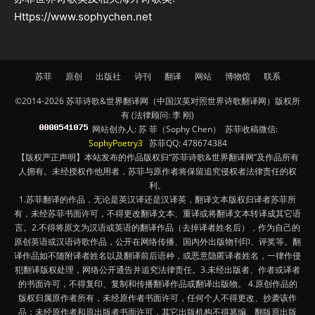
Https://www.sophychen.net
苏菲
原创
出版社
诗刊
翻译
网站
博物馆
联系
©2014-2026 苏菲诗歌&世界翻译网（中国汉英对照世界诗歌翻译网）版权所
有 (法律顾问: 李 刚)
网站创办人: 苏 菲（Sophy Chen） 苏菲收稿微信:
SophyPoetry3
苏菲QQ: 478674384
【版权严正声明】本站发布的作品版权归“苏菲诗歌&世界翻译网”及作品所有
人拥有。未经授权作他用者，苏菲与原作者将保留追究侵权者法律责任的权
利。
1.苏菲翻译的作品，无论是英汉译还是汉译英，翻译文本版权归译者苏菲所
有，未经苏菲书面许可，不得更改翻译文本、重译或将翻译文本转译成其它语
言。2.不得将原文为汉语或英语的翻译作品（去掉译者姓名后），作为自己的
原创英语或汉语诗歌作品，公开在网络传播、国内外出版物刊印、评奖等。翻
译作品如不随附译者姓名以及翻译前后语种，或恶意隐匿译者姓名，一律作侵
犯翻译版权处理，网络公开通告并追究法律责任。3.未经出版者、作者或译者
的书面许可，不得复印、复制和传播翻译作品或翻译出版物。 4.原创作品的
版权归属原作者所有，未经原作者书面许可，任何个人不得更改、抄袭该作
品；未经原作者和原出版者书面许可，其它出版机构不得篡编、翻版原出版