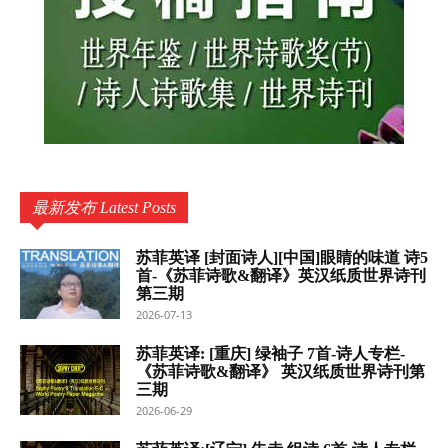
最新发布 Latest Posts
苏菲英译 [封面诗人][中国]眼睛的味道 诗5
首-《苏菲诗歌&翻译》英汉纸质世界诗刊
第三期
2026-07-13
苏菲英译: [重庆] 绿袖子 7首-诗人专栏-
《苏菲诗歌&翻译》 英汉纸质世界诗刊第
三期
2026-06-29