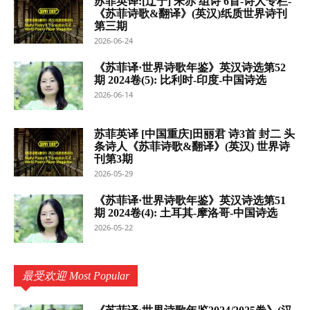
苏菲英译:[辽宁] 朱赤 组诗 6首-诗人专栏-
《苏菲诗歌&翻译》(英汉)纸质世界诗刊
第三期
2026-06-24
《苏菲译·世界诗歌年鉴》英汉诗选第52
期 2024卷(5): 比利时-印度-中国诗选
2026-06-14
苏菲英译 [中国重庆]田丽君 诗3首 封二 头
条诗人《苏菲诗歌&翻译》(英汉) 世界诗
刊第3期
2026-05-29
《苏菲译·世界诗歌年鉴》英汉诗选第51
期 2024卷(4): 土耳其-摩洛哥-中国诗选
2026-05-22
最受欢迎 Most Popular