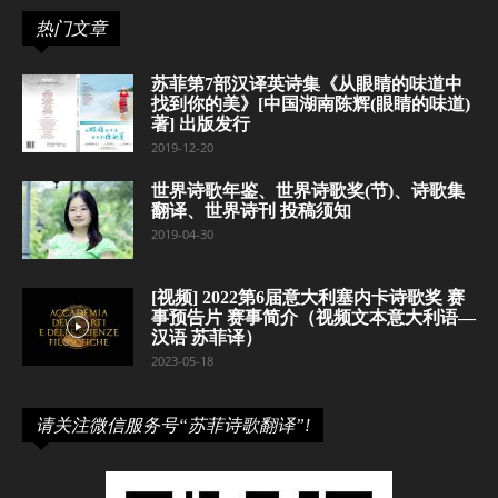
热门文章
苏菲第7部汉译英诗集《从眼睛的味道中
找到你的美》[中国湖南陈辉(眼睛的味道)
著] 出版发行
2019-12-20
世界诗歌年鉴、世界诗歌奖(节)、诗歌集
翻译、世界诗刊 投稿须知
2019-04-30
[视频] 2022第6届意大利塞内卡诗歌奖 赛
事预告片 赛事简介（视频文本意大利语—
汉语 苏菲译）
2023-05-18
请关注微信服务号“苏菲诗歌翻译”!