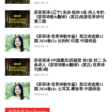
2026-06-29
苏菲英译:[辽宁] 朱赤 组诗 6首-诗人专栏-
《苏菲诗歌&翻译》(英汉)纸质世界诗刊
第三期
2026-06-24
《苏菲译·世界诗歌年鉴》英汉诗选第52
期 2024卷(5): 比利时-印度-中国诗选
2026-06-14
苏菲英译 [中国重庆]田丽君 诗3首 封二 头
条诗人《苏菲诗歌&翻译》(英汉) 世界诗
刊第3期
2026-05-29
《苏菲译·世界诗歌年鉴》英汉诗选第51
期 2024卷(4): 土耳其-摩洛哥-中国诗选
2026-05-22
最受欢迎 Most Popular