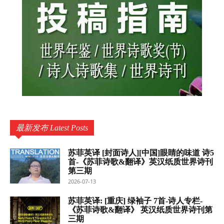
最新发布 Latest Posts
苏菲英译 [封面诗人][中国]眼睛的味道 诗5
首-《苏菲诗歌&翻译》英汉纸质世界诗刊
第三期
2026-07-13
苏菲英译: [重庆] 绿袖子 7首-诗人专栏-
《苏菲诗歌&翻译》 英汉纸质世界诗刊第
三期