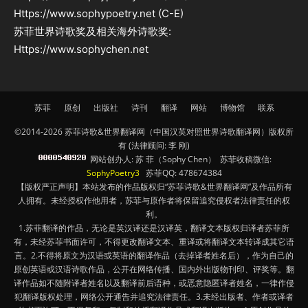
Https://www.sophypoetry.net (C-E)
苏菲世界诗歌奖及相关海外诗歌奖:
Https://www.sophychen.net
苏菲
原创
出版社
诗刊
翻译
网站
博物馆
联系
©2014-2026 苏菲诗歌&世界翻译网（中国汉英对照世界诗歌翻译网）版权所
有 (法律顾问: 李 刚)
网站创办人: 苏 菲（Sophy Chen） 苏菲收稿微信:
SophyPoetry3
苏菲QQ: 478674384
【版权严正声明】本站发布的作品版权归“苏菲诗歌&世界翻译网”及作品所有
人拥有。未经授权作他用者，苏菲与原作者将保留追究侵权者法律责任的权
利。
1.苏菲翻译的作品，无论是英汉译还是汉译英，翻译文本版权归译者苏菲所
有，未经苏菲书面许可，不得更改翻译文本、重译或将翻译文本转译成其它语
言。2.不得将原文为汉语或英语的翻译作品（去掉译者姓名后），作为自己的
原创英语或汉语诗歌作品，公开在网络传播、国内外出版物刊印、评奖等。翻
译作品如不随附译者姓名以及翻译前后语种，或恶意隐匿译者姓名，一律作侵
犯翻译版权处理，网络公开通告并追究法律责任。3.未经出版者、作者或译者