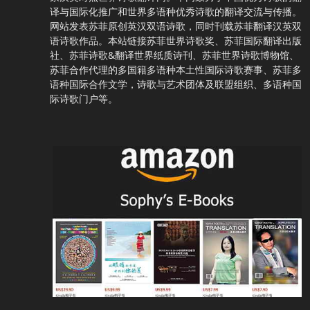
译与国际化推广和世界多语种优秀诗歌的翻译交流与传播。
网站发表苏菲原创英汉双语诗歌，同时刊载苏菲翻译汉英双
语诗歌作品。本站链接苏菲世界诗歌奖、苏菲国际翻译出版
社、苏菲诗歌&翻译世界纸质诗刊、苏菲世界诗歌博物馆、
苏菲合作代理的多国籍多语种本土性国际诗歌赛事、苏菲多
语种国际合作文学，诗歌与艺术团体及联盟组织、多语种国
际诗歌门户等。