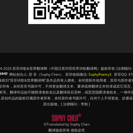
14-2026 苏菲诗歌&世界翻译网（中国汉英对照世界诗歌翻译网）版权所有 (法律顾问: 
网站创办人: 苏 菲（Sophy Chen） 苏菲收稿微信:
SophyPoetry3
苏菲QQ: 478
版权归“苏菲诗歌&世界翻译网”及作品所有人拥有。未经授权作他用者，苏菲与原作者
苏菲所有，未经苏菲书面许可，不得更改翻译文本、重译或将翻译文本转译成其它语言。
奖等。翻译作品如不随附译者姓名以及翻译前后语种，或恶意隐匿译者姓名，一律作侵
4.原创作品的版权归属原作者所有，未经原作者书面许可，任何个人不得更改、抄袭
原出版物。[ 法律顾问：李刚 ]
©Translated by Sophy Chen
翻译版权所有 侵权必究