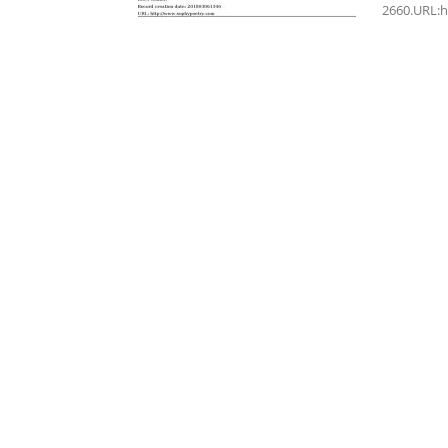
2660.URL:
界
翻
译
网-
年
鉴|