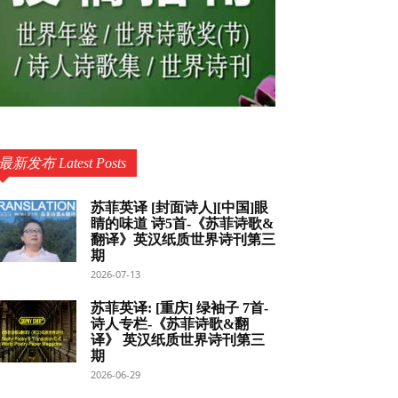
最新发布 Latest Posts
苏菲英译 [封面诗人][中国]眼
睛的味道 诗5首-《苏菲诗歌&
翻译》英汉纸质世界诗刊第三
期
2026-07-13
苏菲英译: [重庆] 绿袖子 7首-
诗人专栏-《苏菲诗歌&翻
译》 英汉纸质世界诗刊第三
期
2026-06-29