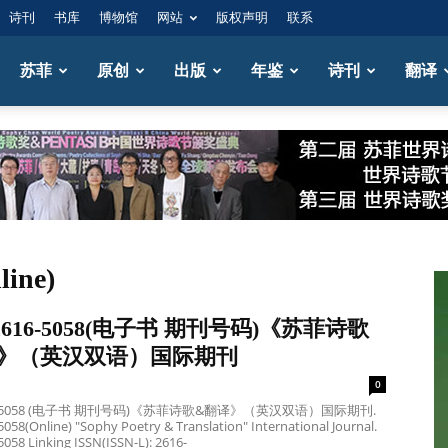
诗刊
书库
博物馆
网站
版权声明
联系
苏菲
原创
出版
年鉴
诗刊
翻译
ine)
:2616-5058(电子书 期刊号码)《苏菲诗歌
》（英汉双语）国际期刊
0
616-5058 (电子书 期刊号码)《苏菲诗歌&翻译》（英汉双语）国际期刊.
058(Online) "Sophy Poetry & Translation" International Journal.
5058 Linking ISSN(ISSN-L): 2616-