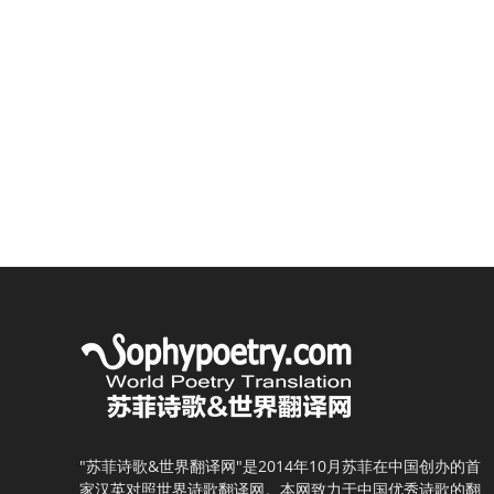
"苏菲诗歌&世界翻译网"是2014年10月苏菲在中国创办的首
家汉英对照世界诗歌翻译网。本网致力于中国优秀诗歌的翻