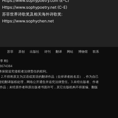
Https://www.sophypoetry.com (E-C)
Https://www.sophypoetry.net (C-E)
苏菲世界诗歌奖及相关海外诗歌奖:
Https://www.sophychen.net
苏菲
原创
出版社
诗刊
翻译
网站
博物馆
联系
李 刚)
674384
将保留追究侵权者法律责任的权利。
2.不得将原文为汉语或英语的翻译作品（去掉译者姓名后），作为自己
犯翻译版权处理，网络公开通告并追究法律责任。3.未经出版者、作者
该作品；未经原作者和原出版者书面许可，其它出版机构不得篡编、翻版