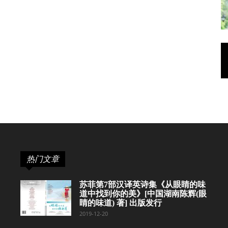
热门文章
苏菲第7部汉译英诗集《从眼睛的味
道中找到你的美》[中国湖南陈辉(眼
睛的味道) 著] 出版发行
2019-12-20