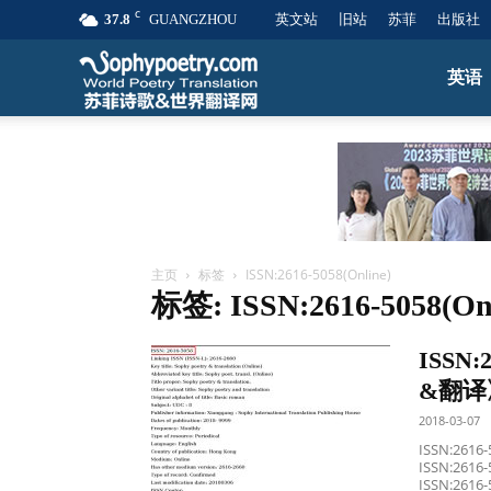
C
37.8
GUANGZHOU
英文站
旧站
苏菲
出版社
苏
英语
菲
诗
主页
标签
ISSN:2616-5058(Online)
标签: ISSN:2616-5058(Onl
歌
ISSN
&
&翻译
2018-03-07
ISSN:2
世
ISSN:2616-5
ISSN:2616-