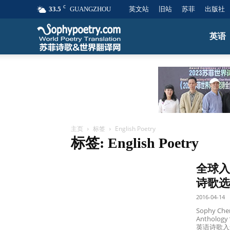
C
33.5
GUANGZHOU
英文站
旧站
苏菲
出版社
苏
英语
菲
诗
主页
标签
English Poetry
标签: English Poetry
歌
全球入
&
诗歌选
2016-04-14
Sophy Chen’
世
Anthology 
英语诗歌入