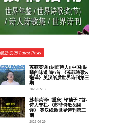
最新发布 Latest Posts
苏菲英译 [封面诗人][中国]眼
睛的味道 诗5首-《苏菲诗歌&
翻译》英汉纸质世界诗刊第三
期
2026-07-13
苏菲英译: [重庆] 绿袖子 7首-
诗人专栏-《苏菲诗歌&翻
译》 英汉纸质世界诗刊第三
期
2026-06-29