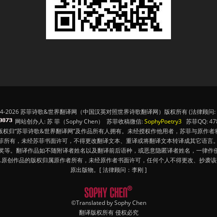
14-2026 苏菲诗歌&世界翻译网（中国汉英对照世界诗歌翻译网）版权所有 (法律顾问: 
网站创办人: 苏 菲（Sophy Chen） 苏菲收稿微信:
SophyPoetry3
苏菲QQ: 478
版权归“苏菲诗歌&世界翻译网”及作品所有人拥有。未经授权作他用者，苏菲与原作者
苏菲所有，未经苏菲书面许可，不得更改翻译文本、重译或将翻译文本转译成其它语言。
奖等。翻译作品如不随附译者姓名以及翻译前后语种，或恶意隐匿译者姓名，一律作侵
4.原创作品的版权归属原作者所有，未经原作者书面许可，任何个人不得更改、抄袭
原出版物。[ 法律顾问：李刚 ]
©Translated by Sophy Chen
翻译版权所有 侵权必究