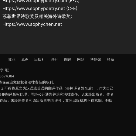
Https://www.sophypoetry.com (E-C)
Https://www.sophypoetry.net (C-E)
苏菲世界诗歌奖及相关海外诗歌奖:
Https://www.sophychen.net
苏菲
原创
出版社
诗刊
翻译
网站
博物馆
联系
李 刚)
674384
将保留追究侵权者法律责任的权利。
2.不得将原文为汉语或英语的翻译作品（去掉译者姓名后），作为自己
犯翻译版权处理，网络公开通告并追究法律责任。3.未经出版者、作者
该作品；未经原作者和原出版者书面许可，其它出版机构不得篡编、翻版