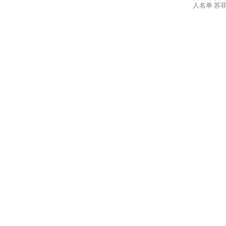
人名单 苏菲 
界
翻
译
网-
年
鉴|