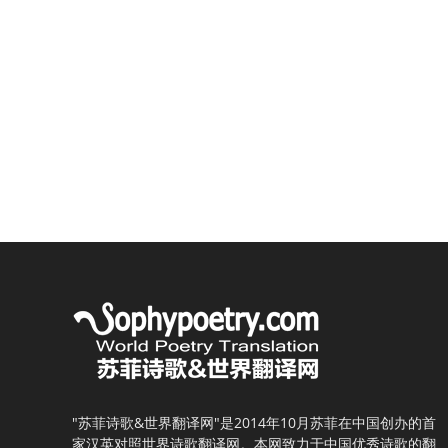
"苏菲诗歌&世界翻译网"是2014年10月苏菲在中国创办的首
家汉英对照世界诗歌翻译网。本网致力于中国优秀诗歌的翻