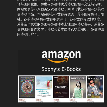
译与国际化推广和世界多语种优秀诗歌的翻译交流与传播。
网站发表苏菲原创英汉双语诗歌，同时刊载苏菲翻译汉英双
语诗歌作品。本站链接苏菲世界诗歌奖、苏菲国际翻译出版
社、苏菲诗歌&翻译世界纸质诗刊、苏菲世界诗歌博物馆、
苏菲合作代理的多国籍多语种本土性国际诗歌赛事、苏菲多
语种国际合作文学，诗歌与艺术团体及联盟组织、多语种国
际诗歌门户等。