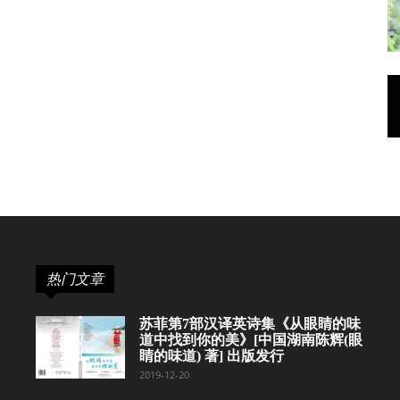
热门文章
苏菲第7部汉译英诗集《从眼睛的味
道中找到你的美》[中国湖南陈辉(眼
睛的味道) 著] 出版发行
2019-12-20