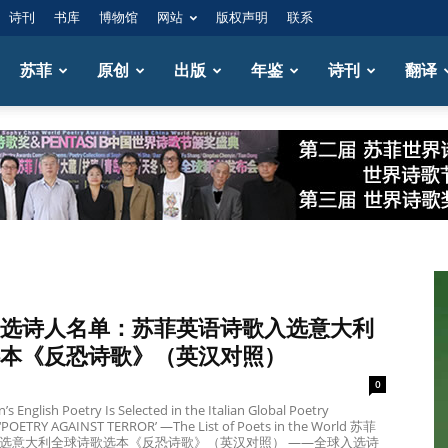
诗刊
书库
博物馆
网站
版权声明
联系
苏菲
原创
出版
年鉴
诗刊
翻译
选诗人名单：苏菲英语诗歌入选意大利
本《反恐诗歌》（英汉对照）
0
s English Poetry Is Selected in the Italian Global Poetry
‘POETRY AGAINST TERROR’ —The List of Poets in the World 苏菲
选意大利全球诗歌选本《反恐诗歌》（英汉对照） ——全球入选诗