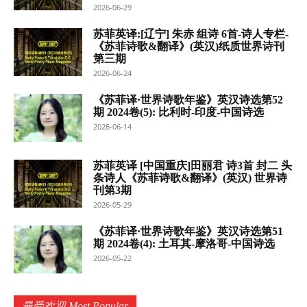
2026-06-29
苏菲英译:[辽宁] 朱赤 组诗 6首-诗人专栏-
《苏菲诗歌&翻译》(英汉)纸质世界诗刊
第三期
2026-06-24
《苏菲译·世界诗歌年鉴》英汉诗选第52
期 2024卷(5): 比利时-印度-中国诗选
2026-06-14
苏菲英译 [中国重庆]田丽君 诗3首 封二 头
条诗人《苏菲诗歌&翻译》(英汉) 世界诗
刊第3期
2026-05-29
《苏菲译·世界诗歌年鉴》英汉诗选第51
期 2024卷(4): 土耳其-摩洛哥-中国诗选
2026-05-22
最受欢迎 Most Popular