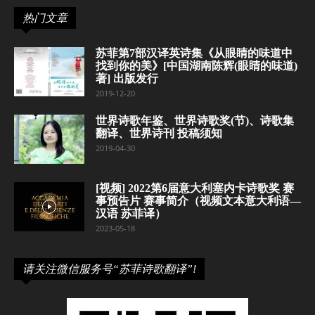
热门文章
苏菲第7部汉译英诗集《从眼睛的味道中
找到你的美》[中国湖南陈辉(眼睛的味道)
著] 出版发行
2019-12-20
世界诗歌年鉴、世界诗歌奖(节)、诗歌集
翻译、世界诗刊 投稿须知
2019-04-30
[视频] 2022第6届意大利塞内卡诗歌奖 赛
事预告片 赛事简介（视频文本意大利语—
汉语 苏菲译）
2023-05-18
请关注微信服务号“苏菲诗歌翻译”!