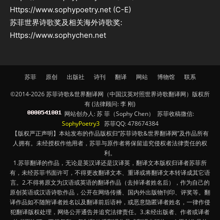
Https://www.sophypoetry.net (C-E)
苏菲世界诗歌奖及相关海外诗歌奖:
Https://www.sophychen.net
苏菲
原创
出版社
诗刊
翻译
网站
博物馆
联系
©2014-2026 苏菲诗歌&世界翻译网（中国汉英对照世界诗歌翻译网）版权所
有 (法律顾问: 李 刚)
网站创办人: 苏 菲（Sophy Chen） 苏菲收稿微信:
SophyPoetry3
苏菲QQ: 478674384
【版权严正声明】本站发布的作品版权归“苏菲诗歌&世界翻译网”及作品所有
人拥有。未经授权作他用者，苏菲与原作者将保留追究侵权者法律责任的权
利。
1.苏菲翻译的作品，无论是英汉译还是汉译英，翻译文本版权归译者苏菲所
有，未经苏菲书面许可，不得更改翻译文本、重译或将翻译文本转译成其它语
言。2.不得将原文为汉语或英语的翻译作品（去掉译者姓名后），作为自己的
原创英语或汉语诗歌作品，公开在网络传播、国内外出版物刊印、评奖等。翻
译作品如不随附译者姓名以及翻译前后语种，或恶意隐匿译者姓名，一律作侵
犯翻译版权处理，网络公开通告并追究法律责任。3.未经出版者、作者或译者