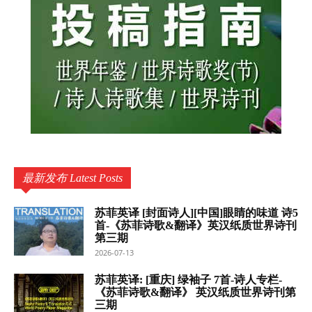
最新发布 Latest Posts
苏菲英译 [封面诗人][中国]眼睛的味道 诗5
首-《苏菲诗歌&翻译》英汉纸质世界诗刊
第三期
2026-07-13
苏菲英译: [重庆] 绿袖子 7首-诗人专栏-
《苏菲诗歌&翻译》 英汉纸质世界诗刊第
三期