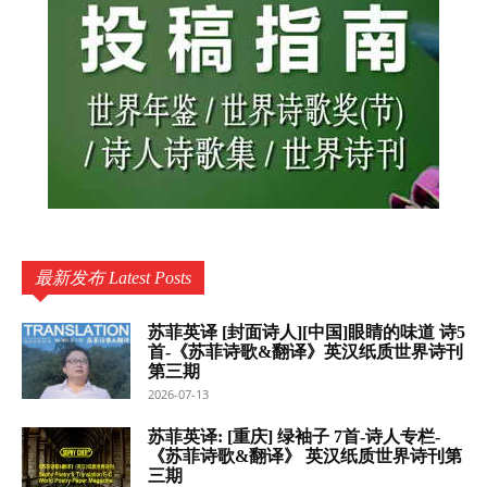
最新发布 Latest Posts
苏菲英译 [封面诗人][中国]眼睛的味道 诗5
首-《苏菲诗歌&翻译》英汉纸质世界诗刊
第三期
2026-07-13
苏菲英译: [重庆] 绿袖子 7首-诗人专栏-
《苏菲诗歌&翻译》 英汉纸质世界诗刊第
三期