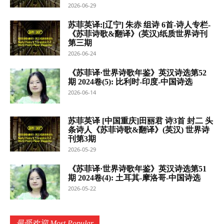
2026-06-29
苏菲英译:[辽宁] 朱赤 组诗 6首-诗人专栏-
《苏菲诗歌&翻译》(英汉)纸质世界诗刊
第三期
2026-06-24
《苏菲译·世界诗歌年鉴》英汉诗选第52
期 2024卷(5): 比利时-印度-中国诗选
2026-06-14
苏菲英译 [中国重庆]田丽君 诗3首 封二 头
条诗人《苏菲诗歌&翻译》(英汉) 世界诗
刊第3期
2026-05-29
《苏菲译·世界诗歌年鉴》英汉诗选第51
期 2024卷(4): 土耳其-摩洛哥-中国诗选
2026-05-22
最受欢迎 Most Popular