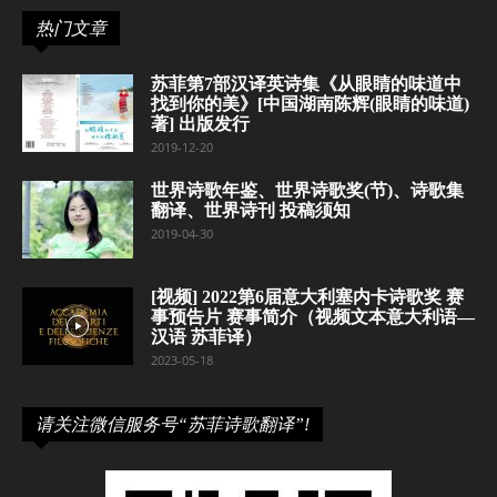
热门文章
苏菲第7部汉译英诗集《从眼睛的味道中
找到你的美》[中国湖南陈辉(眼睛的味道)
著] 出版发行
2019-12-20
世界诗歌年鉴、世界诗歌奖(节)、诗歌集
翻译、世界诗刊 投稿须知
2019-04-30
[视频] 2022第6届意大利塞内卡诗歌奖 赛
事预告片 赛事简介（视频文本意大利语—
汉语 苏菲译）
2023-05-18
请关注微信服务号“苏菲诗歌翻译”!