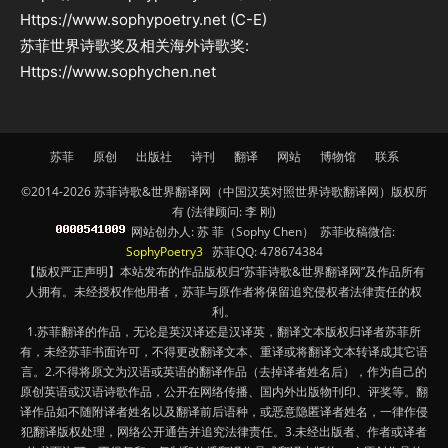
Https://www.sophypoetry.net (C-E)
苏菲世界诗歌奖及相关海外诗歌奖:
Https://www.sophychen.net
苏菲
原创
出版社
诗刊
翻译
网站
博物馆
联系
©2014-2026 苏菲诗歌&世界翻译网（中国汉英对照世界诗歌翻译网）版权所
有 (法律顾问: 李 刚)
网站创办人: 苏 菲（Sophy Chen） 苏菲收稿微信:
SophyPoetry3
苏菲QQ: 478674384
【版权严正声明】本站发布的作品版权归“苏菲诗歌&世界翻译网”及作品所有
人拥有。未经授权作他用者，苏菲与原作者将保留追究侵权者法律责任的权
利。
1.苏菲翻译的作品，无论是英汉译还是汉译英，翻译文本版权归译者苏菲所
有，未经苏菲书面许可，不得更改翻译文本、重译或将翻译文本转译成其它语
言。2.不得将原文为汉语或英语的翻译作品（去掉译者姓名后），作为自己的
原创英语或汉语诗歌作品，公开在网络传播、国内外出版物刊印、评奖等。翻
译作品如不随附译者姓名以及翻译前后语种，或恶意隐匿译者姓名，一律作侵
犯翻译版权处理，网络公开通告并追究法律责任。3.未经出版者、作者或译者