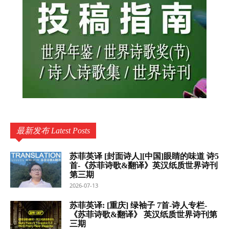
最新发布 Latest Posts
苏菲英译 [封面诗人][中国]眼睛的味道 诗5
首-《苏菲诗歌&翻译》英汉纸质世界诗刊
第三期
2026-07-13
苏菲英译: [重庆] 绿袖子 7首-诗人专栏-
《苏菲诗歌&翻译》 英汉纸质世界诗刊第
三期