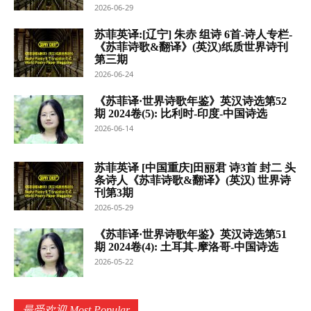
2026-06-29
苏菲英译:[辽宁] 朱赤 组诗 6首-诗人专栏-
《苏菲诗歌&翻译》(英汉)纸质世界诗刊
第三期
2026-06-24
《苏菲译·世界诗歌年鉴》英汉诗选第52
期 2024卷(5): 比利时-印度-中国诗选
2026-06-14
苏菲英译 [中国重庆]田丽君 诗3首 封二 头
条诗人《苏菲诗歌&翻译》(英汉) 世界诗
刊第3期
2026-05-29
《苏菲译·世界诗歌年鉴》英汉诗选第51
期 2024卷(4): 土耳其-摩洛哥-中国诗选
2026-05-22
最受欢迎 Most Popular