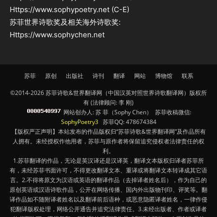
Https://www.sophypoetry.net (C-E)
苏菲世界诗歌奖及相关海外诗歌奖:
Https://www.sophychen.net
苏菲
原创
出版社
诗刊
翻译
网站
博物馆
联系
©2014-2026 苏菲诗歌&世界翻译网（中国汉英对照世界诗歌翻译网）版权所
有 (法律顾问: 李 刚)
网站创办人: 苏 菲（Sophy Chen） 苏菲收稿微信:
SophyPoetry3
苏菲QQ: 478674384
【版权严正声明】本站发布的作品版权归“苏菲诗歌&世界翻译网”及作品所有
人拥有。未经授权作他用者，苏菲与原作者将保留追究侵权者法律责任的权
利。
1.苏菲翻译的作品，无论是英汉译还是汉译英，翻译文本版权归译者苏菲所
有，未经苏菲书面许可，不得更改翻译文本、重译或将翻译文本转译成其它语
言。2.不得将原文为汉语或英语的翻译作品（去掉译者姓名后），作为自己的
原创英语或汉语诗歌作品，公开在网络传播、国内外出版物刊印、评奖等。翻
译作品如不随附译者姓名以及翻译前后语种，或恶意隐匿译者姓名，一律作侵
犯翻译版权处理，网络公开通告并追究法律责任。3.未经出版者、作者或译者