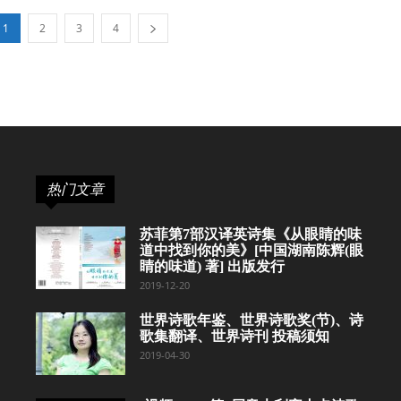
1
2
3
4
热门文章
苏菲第7部汉译英诗集《从眼睛的味
道中找到你的美》[中国湖南陈辉(眼
睛的味道) 著] 出版发行
2019-12-20
世界诗歌年鉴、世界诗歌奖(节)、诗
歌集翻译、世界诗刊 投稿须知
2019-04-30