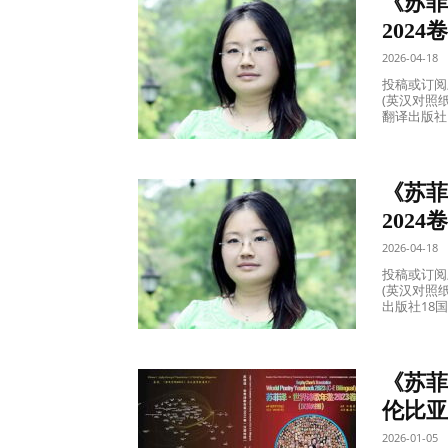
《苏菲
诗
2024
2026-04-18
集|
投稿或订阅,
(英汉对照纸
翻译出版社
诗
《苏菲
2024
刊|
2026-04-18
投稿或订阅,
(英汉对照纸
国
出版社18
际
《苏菲
伦比亚
诗
2026-01-05