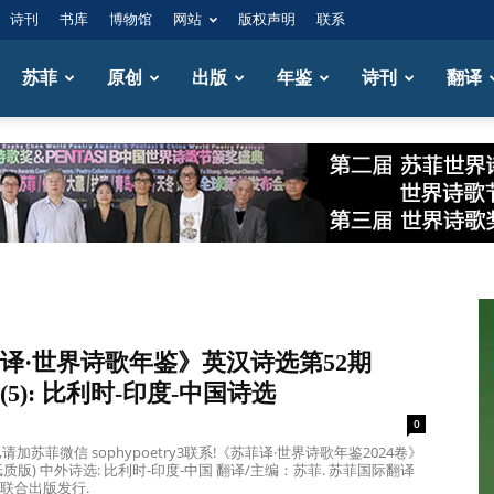
诗刊
书库
博物馆
网站
版权声明
联系
苏菲
原创
出版
年鉴
诗刊
翻译
译·世界诗歌年鉴》英汉诗选第52期
卷(5): 比利时-印度-中国诗选
0
请加苏菲微信 sophypoetry3联系!《苏菲译·世界诗歌年鉴2024卷》
质版) 中外诗选: 比利时-印度-中国 翻译/主编：苏菲. 苏菲国际翻译
国联合出版发行.