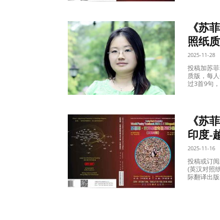
《苏菲
照纸质
2025-11-28
投稿加苏菲s
质版，每人
过3首9句
《苏菲
印度-越
2025-11-16
投稿或订阅,
(英汉对照纸
际翻译出版