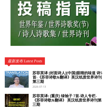
最新发布 Latest Posts
苏菲英译 [封面诗人][中国]眼睛的味道 诗5
首-《苏菲诗歌&翻译》英汉纸质世界诗刊
第三期
2026-07-13
苏菲英译: [重庆] 绿袖子 7首-诗人专栏-
《苏菲诗歌&翻译》 英汉纸质世界诗刊第
三期