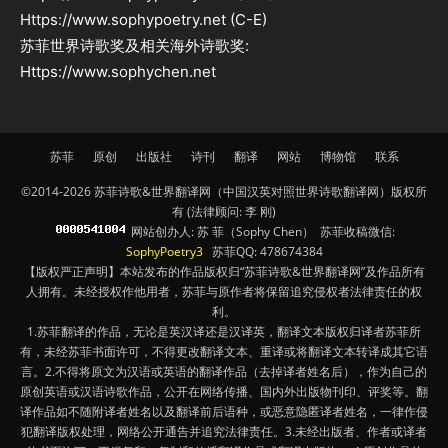
Https://www.sophypoetry.net (C-E)
苏菲世界诗歌奖及相关海外诗歌奖:
Https://www.sophychen.net
苏菲
原创
出版社
诗刊
翻译
网站
博物馆
联系
©2014-2026 苏菲诗歌&世界翻译网（中国汉英对照世界诗歌翻译网）版权所
有 (法律顾问: 李 刚)
网站创办人: 苏 菲（Sophy Chen） 苏菲收稿微信:
SophyPoetry3
苏菲QQ: 478674384
【版权严正声明】本站发布的作品版权归“苏菲诗歌&世界翻译网”及作品所有
人拥有。未经授权作他用者，苏菲与原作者将保留追究侵权者法律责任的权
利。
1.苏菲翻译的作品，无论是英汉译还是汉译英，翻译文本版权归译者苏菲所
有，未经苏菲书面许可，不得更改翻译文本、重译或将翻译文本转译成其它语
言。2.不得将原文为汉语或英语的翻译作品（去掉译者姓名后），作为自己的
原创英语或汉语诗歌作品，公开在网络传播、国内外出版物刊印、评奖等。翻
译作品如不随附译者姓名以及翻译前后语种，或恶意隐匿译者姓名，一律作侵
犯翻译版权处理，网络公开通告并追究法律责任。3.未经出版者、作者或译者