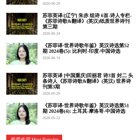
2026-06-29
苏菲英译:[辽宁] 朱赤 组诗 6首-诗人专栏-
《苏菲诗歌&翻译》(英汉)纸质世界诗刊
第三期
2026-06-24
《苏菲译·世界诗歌年鉴》英汉诗选第52
期 2024卷(5): 比利时-印度-中国诗选
2026-06-14
苏菲英译 [中国重庆]田丽君 诗3首 封二 头
条诗人《苏菲诗歌&翻译》(英汉) 世界诗
刊第3期
2026-05-29
《苏菲译·世界诗歌年鉴》英汉诗选第51
期 2024卷(4): 土耳其-摩洛哥-中国诗选
2026-05-22
最受欢迎 Most Popular