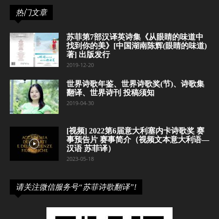
热门文章
苏菲第7部汉译英诗集《从眼睛的味道中
找到你的美》[中国湖南陈辉(眼睛的味道)
著] 出版发行
2019-12-20
世界诗歌年鉴、世界诗歌奖(节)、诗歌集
翻译、世界诗刊 投稿须知
2019-04-30
[视频] 2022第6届意大利塞内卡诗歌奖 赛
事预告片 赛事简介（视频文本意大利语—
汉语 苏菲译）
2023-05-18
请关注微信服务号“苏菲诗歌翻译”!