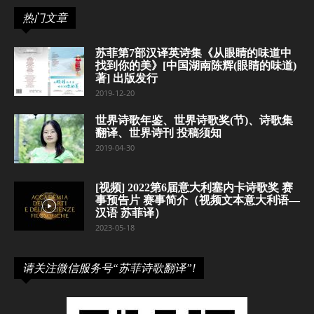
热门文章
苏菲第7部汉译英诗集《从眼睛的味道中
找到你的美》[中国湖南陈辉(眼睛的味道)
著] 出版发行
2019-12-20
世界诗歌年鉴、世界诗歌奖(节)、诗歌集
翻译、世界诗刊 投稿须知
2019-04-30
[视频] 2022第6届意大利塞内卡诗歌奖 赛
事预告片 赛事简介（视频文本意大利语—
汉语 苏菲译）
2023-05-18
请关注微信服务号“苏菲诗歌翻译”!