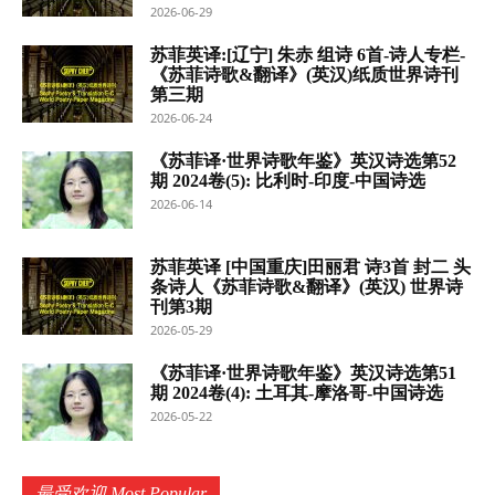
2026-06-29
苏菲英译:[辽宁] 朱赤 组诗 6首-诗人专栏-
《苏菲诗歌&翻译》(英汉)纸质世界诗刊
第三期
2026-06-24
《苏菲译·世界诗歌年鉴》英汉诗选第52
期 2024卷(5): 比利时-印度-中国诗选
2026-06-14
苏菲英译 [中国重庆]田丽君 诗3首 封二 头
条诗人《苏菲诗歌&翻译》(英汉) 世界诗
刊第3期
2026-05-29
《苏菲译·世界诗歌年鉴》英汉诗选第51
期 2024卷(4): 土耳其-摩洛哥-中国诗选
2026-05-22
最受欢迎 Most Popular