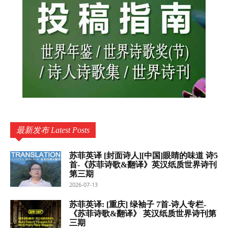
最新发布 Latest Posts
苏菲英译 [封面诗人][中国]眼睛的味道 诗5
首-《苏菲诗歌&翻译》英汉纸质世界诗刊
第三期
2026-07-13
苏菲英译: [重庆] 绿袖子 7首-诗人专栏-
《苏菲诗歌&翻译》 英汉纸质世界诗刊第
三期