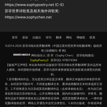
Https://www.sophypoetry.net (C-E)
苏菲世界诗歌奖及相关海外诗歌奖:
Https://www.sophychen.net
苏菲
原创
出版社
诗刊
翻译
网站
博物馆
联系
©2014-2026 苏菲诗歌&世界翻译网（中国汉英对照世界诗歌翻译网）版权所
有 (法律顾问: 李 刚)
网站创办人: 苏 菲（Sophy Chen） 苏菲收稿微信:
SophyPoetry3
苏菲QQ: 478674384
【版权严正声明】本站发布的作品版权归“苏菲诗歌&世界翻译网”及作品所有
人拥有。未经授权作他用者，苏菲与原作者将保留追究侵权者法律责任的权
利。
1.苏菲翻译的作品，无论是英汉译还是汉译英，翻译文本版权归译者苏菲所
有，未经苏菲书面许可，不得更改翻译文本、重译或将翻译文本转译成其它语
言。2.不得将原文为汉语或英语的翻译作品（去掉译者姓名后），作为自己的
原创英语或汉语诗歌作品，公开在网络传播、国内外出版物刊印、评奖等。翻
译作品如不随附译者姓名以及翻译前后语种，或恶意隐匿译者姓名，一律作侵
犯翻译版权处理，网络公开通告并追究法律责任。3.未经出版者、作者或译者