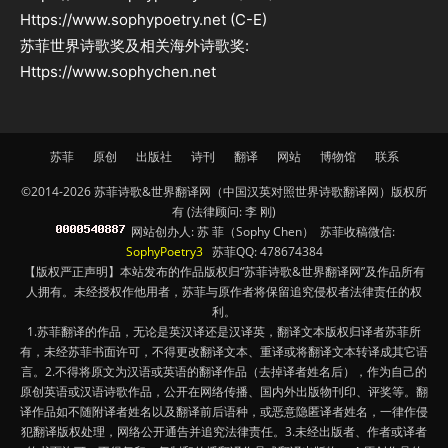
Https://www.sophypoetry.net (C-E)
苏菲世界诗歌奖及相关海外诗歌奖:
Https://www.sophychen.net
苏菲
原创
出版社
诗刊
翻译
网站
博物馆
联系
©2014-2026 苏菲诗歌&世界翻译网（中国汉英对照世界诗歌翻译网）版权所
有 (法律顾问: 李 刚)
网站创办人: 苏 菲（Sophy Chen） 苏菲收稿微信:
SophyPoetry3
苏菲QQ: 478674384
【版权严正声明】本站发布的作品版权归“苏菲诗歌&世界翻译网”及作品所有
人拥有。未经授权作他用者，苏菲与原作者将保留追究侵权者法律责任的权
利。
1.苏菲翻译的作品，无论是英汉译还是汉译英，翻译文本版权归译者苏菲所
有，未经苏菲书面许可，不得更改翻译文本、重译或将翻译文本转译成其它语
言。2.不得将原文为汉语或英语的翻译作品（去掉译者姓名后），作为自己的
原创英语或汉语诗歌作品，公开在网络传播、国内外出版物刊印、评奖等。翻
译作品如不随附译者姓名以及翻译前后语种，或恶意隐匿译者姓名，一律作侵
犯翻译版权处理，网络公开通告并追究法律责任。3.未经出版者、作者或译者