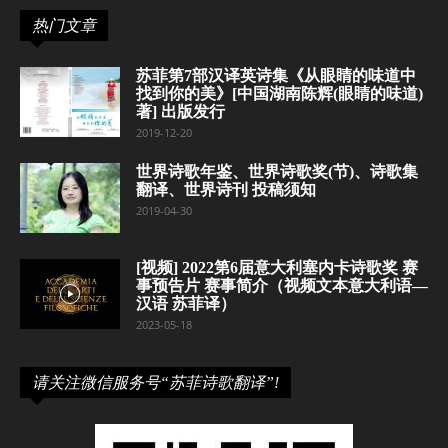
热门文章
苏菲第7部汉译英诗集《从眼睛的味道中
找到你的美》[中国湖南陈辉(眼睛的味道)
著] 出版发行
2019-12-20
世界诗歌年鉴、世界诗歌奖(节)、诗歌集
翻译、世界诗刊 投稿须知
2019-04-30
[视频] 2022第6届意大利塞内卡诗歌奖 赛
事预告片 赛事简介（视频文本意大利语—
汉语 苏菲译）
2023-05-18
请关注微信服务号“苏菲诗歌翻译”!