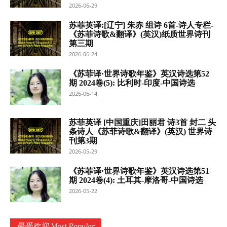
2026-06-29
苏菲英译:[辽宁] 朱赤 组诗 6首-诗人专栏-
《苏菲诗歌&翻译》(英汉)纸质世界诗刊
第三期
2026-06-24
《苏菲译·世界诗歌年鉴》英汉诗选第52
期 2024卷(5): 比利时-印度-中国诗选
2026-06-14
苏菲英译 [中国重庆]田丽君 诗3首 封二 头
条诗人《苏菲诗歌&翻译》(英汉) 世界诗
刊第3期
2026-05-29
《苏菲译·世界诗歌年鉴》英汉诗选第51
期 2024卷(4): 土耳其-摩洛哥-中国诗选
2026-05-22
最受欢迎 Most Popular