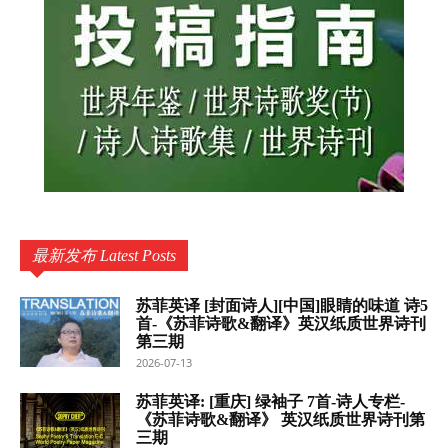
最新发布 Latest Posts
苏菲英译 [封面诗人][中国]眼睛的味道 诗5
首-《苏菲诗歌&翻译》英汉纸质世界诗刊
第三期
2026-07-13
苏菲英译: [重庆] 绿袖子 7首-诗人专栏-
《苏菲诗歌&翻译》 英汉纸质世界诗刊第
三期