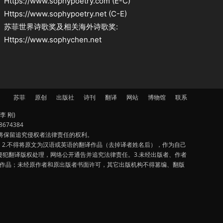
Https://www.sophypoetry.com (E-C)
Https://www.sophypoetry.net (C-E)
苏菲世界诗歌奖及相关海外诗歌奖:
Https://www.sophychen.net
苏菲
原创
出版社
诗刊
翻译
网站
博物馆
联系
李 刚)
674384
将保留追究侵权者法律责任的权利。
2.不得将原文为汉语或英语的翻译作品（去掉译者姓名后），作为自己
犯翻译版权处理，网络公开通告并追究法律责任。3.未经出版者、作者
该作品；未经原作者和原出版者书面许可，其它出版机构不得篡编、翻版