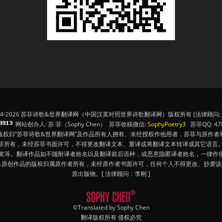
14-2026 苏菲诗歌&世界翻译网（中国汉英对照世界诗歌翻译网）版权所有 (法律顾问: 
网站创办人: 苏 菲（Sophy Chen） 苏菲收稿微信:
SophyPoetry3
苏菲QQ: 478
版权归“苏菲诗歌&世界翻译网”及作品所有人拥有。未经授权作他用者，苏菲与原作者
苏菲所有，未经苏菲书面许可，不得更改翻译文本、重译或将翻译文本转译成其它语言。
奖等。翻译作品如不随附译者姓名以及翻译前后语种，或恶意隐匿译者姓名，一律作侵
4.原创作品的版权归属原作者所有，未经原作者书面许可，任何个人不得更改、抄袭
原出版物。[ 法律顾问：李刚 ]
©Translated by Sophy Chen
翻译版权所有 侵权必究