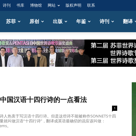
诗刊
书库
博物馆
网站
版权声明
联系
苏菲
原创
出版
年鉴
诗刊
翻译
中国汉语十四行诗的一点看法
1
诗人热衷于写汉语十四行诗。但是这些诗不能被称作SONNETS十四
量就叫做汉语“十四行诗”，翻译成英语最确切的说应该叫做：
oems。