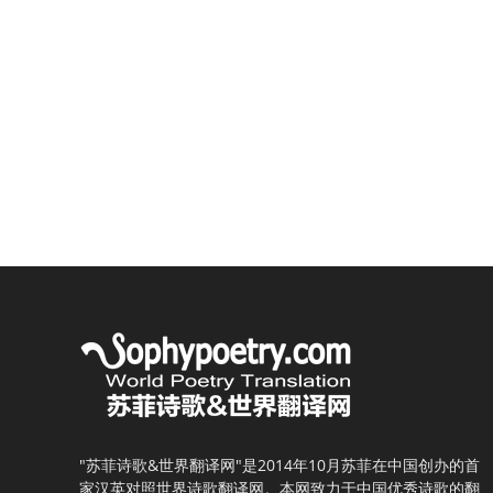
"苏菲诗歌&世界翻译网"是2014年10月苏菲在中国创办的首
家汉英对照世界诗歌翻译网。本网致力于中国优秀诗歌的翻