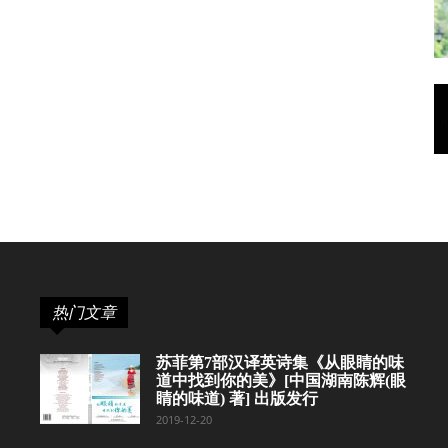
热门文章
苏菲第7部汉译英诗集《从眼睛的味
道中找到你的美》[中国湖南陈辉(眼
睛的味道) 著] 出版发行
2019-12-20