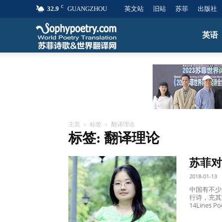
C
32.9
GUANGZHOU
英文站
旧站
苏菲
出版社
苏
英语
菲
诗
主页
标签
翻译理论
标签: 翻译理论
歌
苏菲对
&
2018-01-13
中国有不少
行诗，充其
14Lines P
世