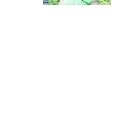
界
翻
译
网-
年
鉴|