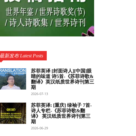
最新发布 Latest Posts
苏菲英译 [封面诗人][中国]眼
睛的味道 诗5首-《苏菲诗歌&
翻译》英汉纸质世界诗刊第三
期
2026-07-13
苏菲英译: [重庆] 绿袖子 7首-
诗人专栏-《苏菲诗歌&翻
译》 英汉纸质世界诗刊第三
期
2026-06-29