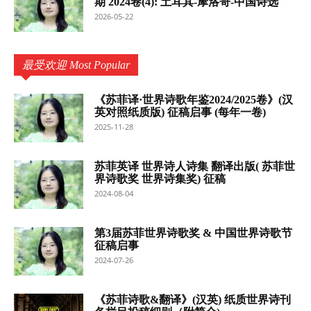
期 2024卷(4): 土耳其-摩洛哥-中国诗选
2026-05-22
最受欢迎 Most Popular
《苏菲译·世界诗歌年鉴2024/2025卷》(汉
英对照纸质版) 征稿启事 (每年一卷)
2025-11-28
苏菲英译 世界诗人诗集 翻译出版( 苏菲世
界诗歌奖 世界诗集奖) 征稿
2024-08-04
第3届苏菲世界诗歌奖 & 中国世界诗歌节
征稿启事
2024-07-26
《苏菲诗歌&翻译》(汉英) 纸质世界诗刊