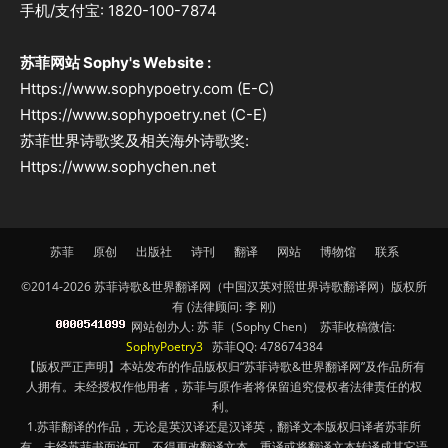
手机/支付宝: 1820-100-7874
苏菲网站 Sophy's Website :
Https://www.sophypoetry.com (E-C)
Https://www.sophypoetry.net (C-E)
苏菲世界诗歌奖及相关海外诗歌奖:
Https://www.sophychen.net
苏菲
原创
出版社
诗刊
翻译
网站
博物馆
联系
©2014-2026 苏菲诗歌&世界翻译网（中国汉英对照世界诗歌翻译网）版权所
有 (法律顾问: 李 刚)
网站创办人: 苏 菲（Sophy Chen） 苏菲收稿微信:
SophyPoetry3
苏菲QQ: 478674384
【版权严正声明】本站发布的作品版权归“苏菲诗歌&世界翻译网”及作品所有
人拥有。未经授权作他用者，苏菲与原作者将保留追究侵权者法律责任的权
利。
1.苏菲翻译的作品，无论是英汉译还是汉译英，翻译文本版权归译者苏菲所
有，未经苏菲书面许可，不得更改翻译文本、重译或将翻译文本转译成其它语