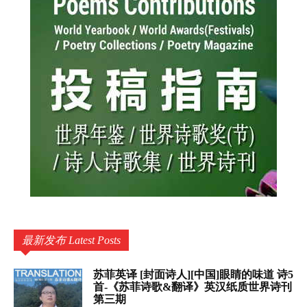
最新发布 Latest Posts
苏菲英译 [封面诗人][中国]眼睛的味道 诗5
首-《苏菲诗歌&翻译》英汉纸质世界诗刊
第三期