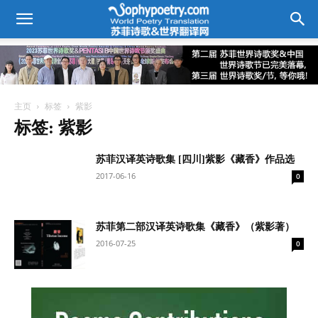
主页
标签
紫影
标签: 紫影
苏菲汉译英诗歌集 [四川]紫影《藏香》作品选
2017-06-16
0
苏菲第二部汉译英诗歌集《藏香》（紫影著）
2016-07-25
0