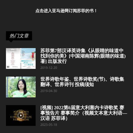
点击进入亚马逊网订阅苏菲的书！
热门文章
苏菲第7部汉译英诗集《从眼睛的味道中
找到你的美》[中国湖南陈辉(眼睛的味道)
著] 出版发行
2019-12-20
世界诗歌年鉴、世界诗歌奖(节)、诗歌集
翻译、世界诗刊 投稿须知
2019-04-30
[视频] 2022第6届意大利塞内卡诗歌奖 赛
事预告片 赛事简介（视频文本意大利语—
汉语 苏菲译）
2023-05-18