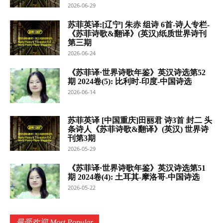
2026-06-29
苏菲英译:[辽宁] 朱赤 组诗 6首-诗人专栏-
《苏菲诗歌&翻译》(英汉)纸质世界诗刊
第三期
2026-06-24
《苏菲译·世界诗歌年鉴》英汉诗选第52
期 2024卷(5): 比利时-印度-中国诗选
2026-06-14
苏菲英译 [中国重庆]田丽君 诗3首 封二 头
条诗人《苏菲诗歌&翻译》(英汉) 世界诗
刊第3期
2026-05-29
《苏菲译·世界诗歌年鉴》英汉诗选第51
期 2024卷(4): 土耳其-摩洛哥-中国诗选
2026-05-22
最受欢迎 Most Popular