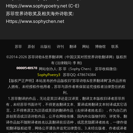
Https://www.sophypoetry.net (C-E)
苏菲世界诗歌奖及相关海外诗歌奖:
Https://www.sophychen.net
苏菲
原创
出版社
诗刊
翻译
网站
博物馆
联系
©2014-2026 苏菲诗歌&世界翻译网（中国汉英对照世界诗歌翻译网）版权所
有 (法律顾问: 李 刚)
网站创办人: 苏 菲（Sophy Chen） 苏菲收稿微信:
SophyPoetry3
苏菲QQ: 478674384
【版权严正声明】本站发布的作品版权归“苏菲诗歌&世界翻译网”及作品所有
人拥有。未经授权作他用者，苏菲与原作者将保留追究侵权者法律责任的权
利。
1.苏菲翻译的作品，无论是英汉译还是汉译英，翻译文本版权归译者苏菲所
有，未经苏菲书面许可，不得更改翻译文本、重译或将翻译文本转译成其它语
言。2.不得将原文为汉语或英语的翻译作品（去掉译者姓名后），作为自己的
原创英语或汉语诗歌作品，公开在网络传播、国内外出版物刊印、评奖等。翻
译作品如不随附译者姓名以及翻译前后语种，或恶意隐匿译者姓名，一律作侵
犯翻译版权处理，网络公开通告并追究法律责任。3.未经出版者、作者或译者