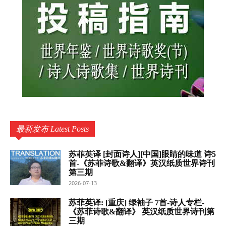
最新发布 Latest Posts
苏菲英译 [封面诗人][中国]眼睛的味道 诗5
首-《苏菲诗歌&翻译》英汉纸质世界诗刊
第三期
2026-07-13
苏菲英译: [重庆] 绿袖子 7首-诗人专栏-
《苏菲诗歌&翻译》 英汉纸质世界诗刊第
三期