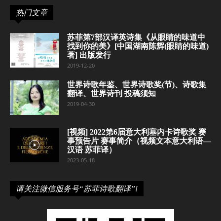
热门文章
苏菲第7部汉译英诗集《从眼睛的味道中
找到你的美》[中国湖南陈辉(眼睛的味道)
著] 出版发行
2019-12-20
世界诗歌年鉴、世界诗歌奖(节)、诗歌集
翻译、世界诗刊 投稿须知
2019-04-30
[视频] 2022第6届意大利塞内卡诗歌奖 赛
事预告片 赛事简介（视频文本意大利语—
汉语 苏菲译）
2023-05-18
请关注微信服务号“苏菲诗歌翻译”!