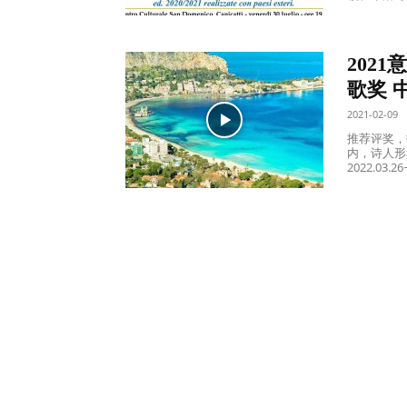
界
202
歌奖 
翻
2021-02-09
推荐评奖，
内，诗人形
译
2022.03
网-
年
鉴|