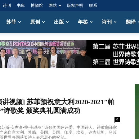
诗刊
书库
博物馆
网站
版权声明
联系
苏菲
原创
出版
年鉴
诗刊
翻译
讲视频] 苏菲预祝意大利2020-2021″帕
”诗歌奖 颁奖典礼圆满成功
0
那苏斯-安杰洛•拉•韦基亚” 诗歌奖国际评委、中国诗人、诗歌翻译家
向来自意大利、希腊、美国、英国、印度、埃及、达吉斯坦、马其
等世界各国获奖诗人表示衷心的祝贺…