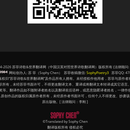
14-2026 苏菲诗歌&世界翻译网（中国汉英对照世界诗歌翻译网）版权所有 (法律顾问: 
网站创办人: 苏 菲（Sophy Chen） 苏菲收稿微信:
SophyPoetry3
苏菲QQ: 478
版权归“苏菲诗歌&世界翻译网”及作品所有人拥有。未经授权作他用者，苏菲与原作者
苏菲所有，未经苏菲书面许可，不得更改翻译文本、重译或将翻译文本转译成其它语言。
奖等。翻译作品如不随附译者姓名以及翻译前后语种，或恶意隐匿译者姓名，一律作侵
4.原创作品的版权归属原作者所有，未经原作者书面许可，任何个人不得更改、抄袭
原出版物。[ 法律顾问：李刚 ]
©Translated by Sophy Chen
翻译版权所有 侵权必究