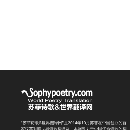
"苏菲诗歌&世界翻译网"是2014年10月苏菲在中国创办的首
家汉英对照世界诗歌翻译网。本网致力于中国优秀诗歌的翻