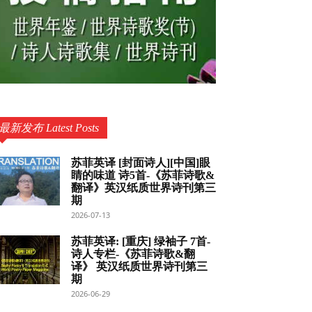
最新发布 Latest Posts
苏菲英译 [封面诗人][中国]眼
睛的味道 诗5首-《苏菲诗歌&
翻译》英汉纸质世界诗刊第三
期
2026-07-13
苏菲英译: [重庆] 绿袖子 7首-
诗人专栏-《苏菲诗歌&翻
译》 英汉纸质世界诗刊第三
期
2026-06-29