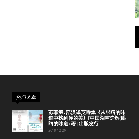
热门文章
苏菲第7部汉译英诗集《从眼睛的味
道中找到你的美》[中国湖南陈辉(眼
睛的味道) 著] 出版发行
2019-12-20