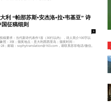
1意大利 “帕那苏斯•安杰洛•拉•韦基亚” 诗
中国征稿细则
0
投稿要求：当代新诗代表作1首（30行以内），诗人简介100字以
象照：3张；颁奖地点：意大利西西里岛；颁奖时间：
.26~28；邮箱：sophytranslation@163.com，请联系苏菲电话/微信。