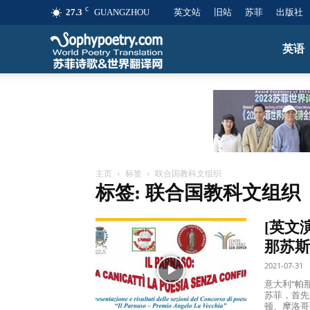
C
27.3
GUANGZHOU
英文站
旧站
苏菲
出版社
苏
英语
菲
诗
主页
标签
联合国教科文组织
标签: 联合国教科文组织
歌
[英文演
&
那苏斯
2021-07-31
意大利“帕
世
苏菲，首先
顿、摩洛哥