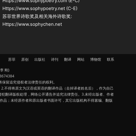
Https://www.sophypoetry.com (E-C)
Https://www.sophypoetry.net (C-E)
苏菲世界诗歌奖及相关海外诗歌奖:
Https://www.sophychen.net
苏菲
原创
出版社
诗刊
翻译
网站
博物馆
联系
李 刚)
674384
将保留追究侵权者法律责任的权利。
2.不得将原文为汉语或英语的翻译作品（去掉译者姓名后），作为自己
犯翻译版权处理，网络公开通告并追究法律责任。3.未经出版者、作者
该作品；未经原作者和原出版者书面许可，其它出版机构不得篡编、翻版