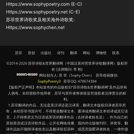
Https://www.sophypoetry.com (E-C)
Https://www.sophypoetry.net (C-E)
苏菲世界诗歌奖及相关海外诗歌奖:
Https://www.sophychen.net
苏菲
原创
出版社
诗刊
翻译
网站
博物馆
联系
©2014-2026 苏菲诗歌&世界翻译网（中国汉英对照世界诗歌翻译网）版权所
有 (法律顾问: 李 刚)
网站创办人: 苏 菲（Sophy Chen） 苏菲收稿微信:
SophyPoetry3
苏菲QQ: 478674384
【版权严正声明】本站发布的作品版权归“苏菲诗歌&世界翻译网”及作品所有
人拥有。未经授权作他用者，苏菲与原作者将保留追究侵权者法律责任的权
利。
1.苏菲翻译的作品，无论是英汉译还是汉译英，翻译文本版权归译者苏菲所
有，未经苏菲书面许可，不得更改翻译文本、重译或将翻译文本转译成其它语
言。2.不得将原文为汉语或英语的翻译作品（去掉译者姓名后），作为自己的
原创英语或汉语诗歌作品，公开在网络传播、国内外出版物刊印、评奖等。翻
译作品如不随附译者姓名以及翻译前后语种，或恶意隐匿译者姓名，一律作侵