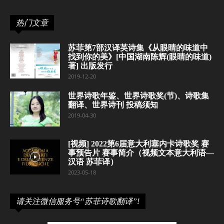
热门文章
苏菲第7部汉译英诗集《从眼睛的味道中
找到你的美》[中国湖南陈辉(眼睛的味道)
著] 出版发行
2019-12-20
世界诗歌年鉴、世界诗歌奖(节)、诗歌集
翻译、世界诗刊 投稿须知
2019-04-30
[视频] 2022第6届意大利塞内卡诗歌奖 赛
事预告片 赛事简介（视频文本意大利语—
汉语 苏菲译）
2023-05-18
请关注微信服务号“苏菲诗歌翻译”!