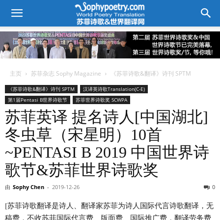
主页
苏菲杂志 Sophy Magazine
《苏菲诗歌&翻译》诗刊 SPTM
《苏菲诗歌&翻译》诗刊 SPTM
汉译英诗歌Translation(C-E)
第1届Pentasi B世界诗歌节
苏菲世界诗歌奖 SCWPA
苏菲英译 提名诗人[中国湖北]
冬虫草（宋星明）10首
~PENTASI B 2019 中国世界诗
歌节&苏菲世界诗歌奖
由
Sophy Chen
-
2019-12-26
0
[苏菲诗歌翻译是诗人、翻译家苏菲为诗人国际代言诗歌翻译，无
稿费，不收苏菲国际代言费、版面费、国际推广费，翻译劳务费