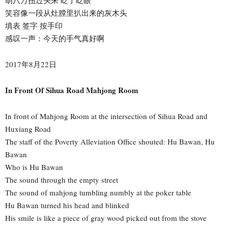
笑容像一段从灶膛里扒出来的灰木头
填表 签字 按手印
感叹一声：今天的手气真好啊
2017年8月22日
In Front Of Sihua Road Mahjong Room
In front of Mahjong Room at the intersection of Sihua Road and
Huxiang Road
The staff of the Poverty Alleviation Office shouted: Hu Bawan, Hu
Bawan
Who is Hu Bawan
The sound through the empty street
The sound of mahjong tumbling numbly at the poker table
Hu Bawan turned his head and blinked
His smile is like a piece of gray wood picked out from the stove