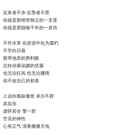
近朱者不赤 近墨者不黑
你就是那绝世独立的一支莲
你就是那隐喻千年的一首诗
不作水草 在淤泥中化为腐朽
不学向日葵
那旱地里的势利眼
总转动着谄媚的笑靥
也无论狂风 也无论骤雨
你不改自己的初衷
人说你孤标傲世 卓尔不群
其实你
虚怀若谷 擎一腔
空灵的神性
心有正气 清香撒播天地