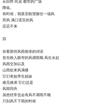
从田野 民居 都市的广场
降临。
有时候，我甚至盼望握住一场风
而风 满口谎言的风
迟迟不来
四
你看那些风雨相亲的词语
首先映入眼帘的风调雨顺 风生水起
风雨交加以及
山雨欲来风满楼
它们有如孪生姐妹
难兄难弟 它们总是
风雨同舟
虽然经常也会有风不调雨不顺
只刮风不下雨的时候