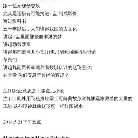
跟一亿元现钞交欢
尤其是还极有可能拷进U盘 制成影像
写进教科书
五千年以后，人们讲起我国的古文化
讲起U盘里面那些血淋淋的梦
讲起勤劳致富
讲起那些谎点儿小盐[1]也只能勉强维持生计的
草民们
讲起魏副司长家藏养着数以亿计的赵飞燕[2]
在天堂 你们安息于曾经的辉煌？
注[1]此处意思是：撒点儿小谎
注 [2 ] 此处用飞燕身轻掌上可舞典故形容魏鹏远家藏着的大量的
现钞,这些现钞就像赵飞燕一样红颜祸水
2014.5.21下午五点
Mourning Four Money Detectors