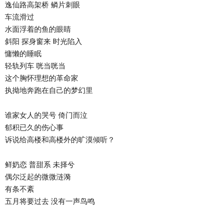
逸仙路高架桥 鳞片刺眼
车流滑过
水面浮着的鱼的眼睛
斜阳 探身窗来 时光陷入
慵懒的睡眠
轻轨列车 咣当咣当
这个胸怀理想的革命家
执拗地奔跑在自己的梦幻里
谁家女人的哭号 倚门而泣
郁积已久的伤心事
诉说给高楼和高楼外的旷漠倾听？
鲜奶恋 普甜系 未择兮
偶尔泛起的微微涟漪
有条不紊
五月将要过去 没有一声鸟鸣