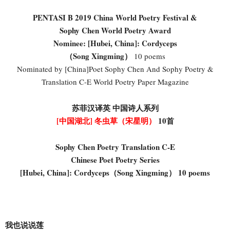
PENTASI B 2019 China World Poetry Festival &
Sophy Chen World Poetry Award
Nominee:
[Hubei, China]: Cordyceps
（Song Xingming）
10 poems
Nominated by [China]Poet Sophy Chen And Sophy Poetry &
Translation C-E World Poetry Paper Magazine
苏菲汉译英 中国诗人系列
[中国湖北]
冬虫草
（宋星明）
10首
Sophy Chen Poetry Translation C-E
Chinese Poet Poetry Series
[Hubei, China]:
Cordyceps
（Song Xingming） 10 poems
我也说说莲