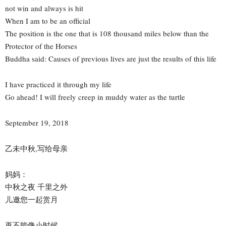
not win and always is hit
When I am to be an official
The position is the one that is 108 thousand miles below than the
Protector of the Horses
Buddha said: Causes of previous lives are just the results of this life
I have practiced it through my life
Go ahead! I will freely creep in muddy water as the turtle
September 19, 2018
乙未中秋,写给母亲
妈妈：
中秋之夜 千里之外
儿邀您一起赏月
再不能像小时候