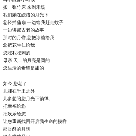
搬一张竹床 来到禾场
我们躺在皎洁的月光下
您轻摇蒲扇 一边给我赶走蚊子
一边讲那古老的故事
那时的月饼,您把冰糖给我
您把花生仁给我
您吃我吃剩的
母亲 天上的月亮是圆的
您生活的希望是甜的
如今 您老了
儿却在千里之外
儿多想陪您月光下徜徉,
把幸福给您
把欢乐给您
让您重新找回开启我生命的摸样
那香酥的月饼