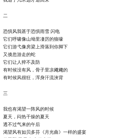
二
恐惧风我甚于恐惧雨雪 闪电
它们呼啸像山坳里凄厉的狼嚎
它们游弋像房梁上滑落到你脚下
又倏忽游走的蛇
它们让人猝不及防
有时候没有风，骨子里凉飕飕的
有时候风很狂，浑身汗流浃背
三
我也有渴望一阵风的时候
夏天，闷热干燥的夏天
透不过气来的午后
渴望风有如贝多芬《月光曲》一样的盛宴